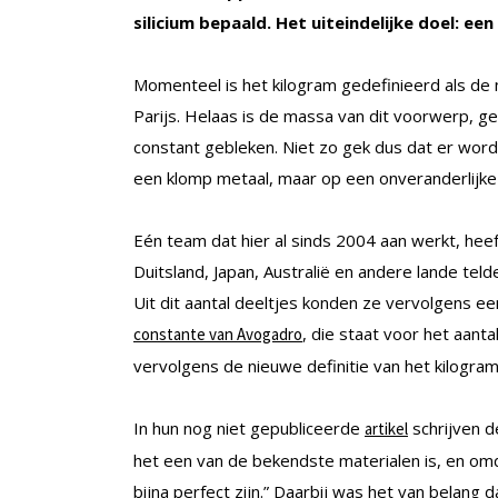
silicium bepaald. Het uiteindelijke doel: ee
Momenteel is het kilogram gedefinieerd als de
Parijs. Helaas is de massa van dit voorwerp, gem
constant gebleken. Niet zo gek dus dat er wor
een klomp metaal, maar op een onveranderlijke
Eén team dat hier al sinds 2004 aan werkt, heef
Duitsland, Japan, Australië en andere lande teld
Uit dit aantal deeltjes konden ze vervolgens 
, die staat voor het aan
constante van Avogadro
vervolgens de nieuwe definitie van het kilog
In hun nog niet gepubliceerde
schrijven d
artikel
het een van de bekendste materialen is, en omdat
bijna perfect zijn.” Daarbij was het van belang 