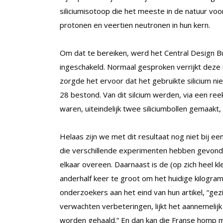
siliciumisotoop die het meeste in de natuur voo
protonen en veertien neutronen in hun kern.
Om dat te bereiken, werd het Central Design Bu
ingeschakeld. Normaal gesproken verrijkt deze i
zorgde het ervoor dat het gebruikte silicium nie
28 bestond. Van dit silcium werden, via een ree
waren, uiteindelijk twee siliciumbollen gemaak
Helaas zijn we met dit resultaat nog niet bij 
die verschillende experimenten hebben gevond
elkaar overeen. Daarnaast is de (op zich heel 
anderhalf keer te groot om het huidige kilogram
onderzoekers aan het eind van hun artikel, “gez
verwachten verbeteringen, lijkt het aannemelij
worden gehaald.” En dan kan die Franse homp me