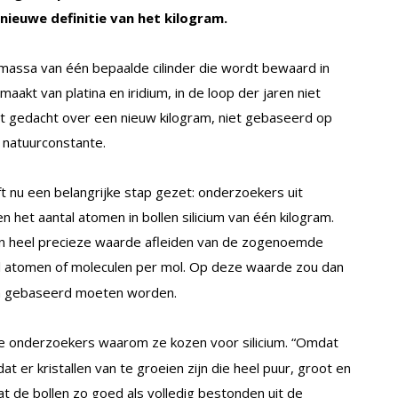
n nieuwe definitie van het kilogram.
 massa van één bepaalde cilinder die wordt bewaard in
aakt van platina en iridium, in de loop der jaren niet
dt gedacht over een nieuw kilogram, niet gebaseerd op
 natuurconstante.
t nu een belangrijke stap gezet: onderzoekers uit
en het aantal atomen in bollen silicium van één kilogram.
een heel precieze waarde afleiden van de zogenoemde
tal atomen of moleculen per mol. Op deze waarde zou dan
ram gebaseerd moeten worden.
e onderzoekers waarom ze kozen voor silicium. “Omdat
 er kristallen van te groeien zijn die heel puur, groot en
dat de bollen zo goed als volledig bestonden uit de