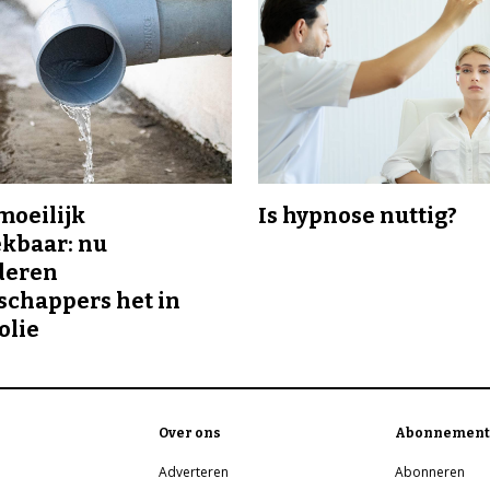
 moeilijk
Is hypnose nuttig?
kbaar: nu
deren
chappers het in
olie
Over ons
Abonnement
Adverteren
Abonneren