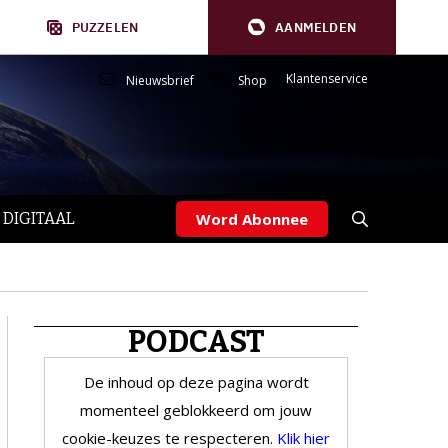
PUZZELEN
AANMELDEN
Klantenservice
Nieuwsbrief
Shop
 DIGITAAL
Word Abonnee
PODCAST
De inhoud op deze pagina wordt
momenteel geblokkeerd om jouw
cookie-keuzes te respecteren.
Klik hier