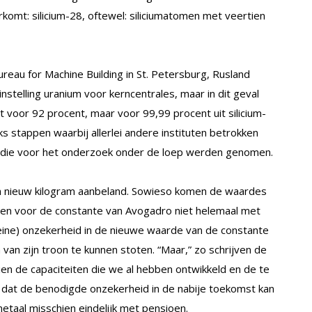
rkomt: silicium-28, oftewel: siliciumatomen met veertien
reau for Machine Building in St. Petersburg, Rusland
nstelling uranium voor kerncentrales, maar in dit geval
t voor 92 procent, maar voor 99,99 procent uit silicium-
ks stappen waarbij allerlei andere instituten betrokken
t, die voor het onderzoek onder de loep werden genomen.
een nieuw kilogram aanbeland. Sowieso komen de waardes
en voor de constante van Avogadro niet helemaal met
kleine) onzekerheid in de nieuwe waarde van de constante
 van zijn troon te kunnen stoten. “Maar,” zo schrijven de
ien de capaciteiten die we al hebben ontwikkeld en de te
k dat de benodigde onzekerheid in de nabije toekomst kan
taal misschien eindelijk met pensioen.