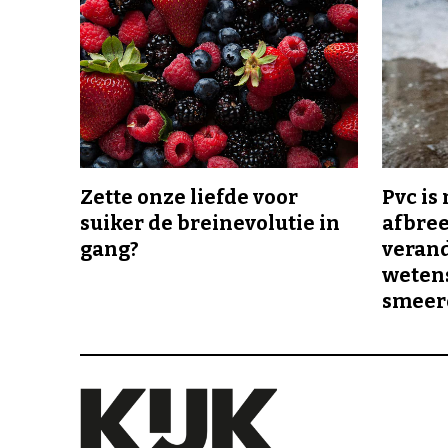
Zette onze liefde voor
Pvc is
suiker de breinevolutie in
afbree
gang?
veran
wetens
smeer