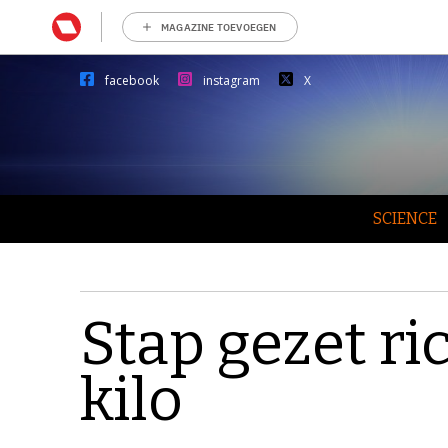
MAGAZINE TOEVOEGEN
facebook
instagram
X
SCIENCE
Stap gezet r
kilo