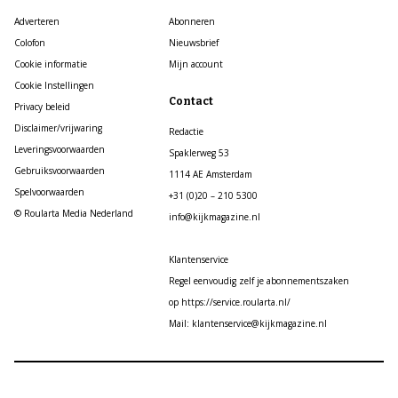
Adverteren
Abonneren
Colofon
Nieuwsbrief
Cookie informatie
Mijn account
Cookie Instellingen
Contact
Privacy beleid
Disclaimer/vrijwaring
Redactie
Leveringsvoorwaarden
Spaklerweg 53
Gebruiksvoorwaarden
1114 AE Amsterdam
Spelvoorwaarden
+31 (0)20 – 210 5300
© Roularta Media Nederland
info@kijkmagazine.nl
Klantenservice
Regel eenvoudig zelf je abonnementszaken
op https://service.roularta.nl/
Mail: klantenservice@kijkmagazine.nl