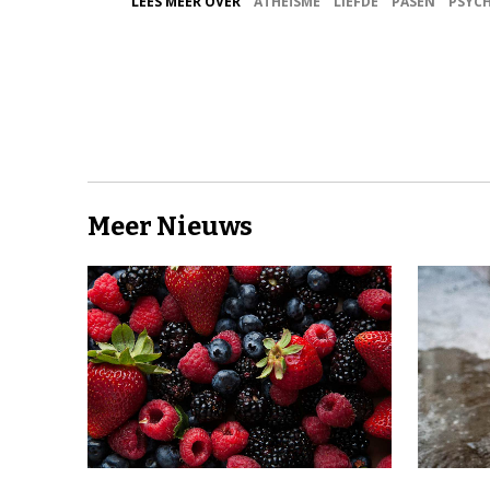
LEES MEER OVER
ATHEÏSME
LIEFDE
PASEN
PSYC
Meer Nieuws