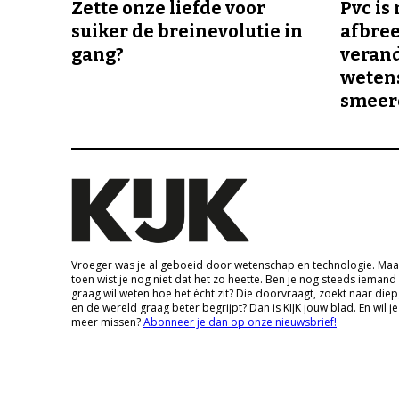
Zette onze liefde voor
Pvc is
suiker de breinevolutie in
afbree
gang?
veran
wetens
smeer
Vroeger was je al geboeid door wetenschap en technologie. Maa
toen wist je nog niet dat het zo heette. Ben je nog steeds iemand
graag wil weten hoe het écht zit? Die doorvraagt, zoekt naar die
en de wereld graag beter begrijpt? Dan is KIJK jouw blad. En wil je
meer missen?
Abonneer je dan op onze nieuwsbrief!