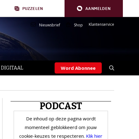
PUZZELEN
AANMELDEN
Klantenservice
Nieuwsbrief
Shop
 DIGITAAL
Word Abonnee
PODCAST
De inhoud op deze pagina wordt
momenteel geblokkeerd om jouw
cookie-keuzes te respecteren.
Klik hier