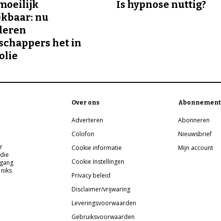
 moeilijk
Is hypnose nuttig?
kbaar: nu
deren
chappers het in
olie
Over ons
Abonnement
Adverteren
Abonneren
Colofon
Nieuwsbrief
r
Cookie informatie
Mijn account
 die
Cookie Instellingen
pgang
 niks
Privacy beleid
Disclaimer/vrijwaring
Leveringsvoorwaarden
Gebruiksvoorwaarden