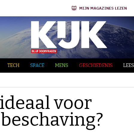
MIJN MAGAZINES LEZEN
TECH
SPACE
MENS
GESCHIEDENIS
LEES
ideaal voor
e beschaving?