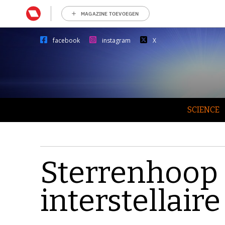
MAGAZINE TOEVOEGEN
facebook
instagram
X
SCIENCE
Sterrenhoop 
interstellair