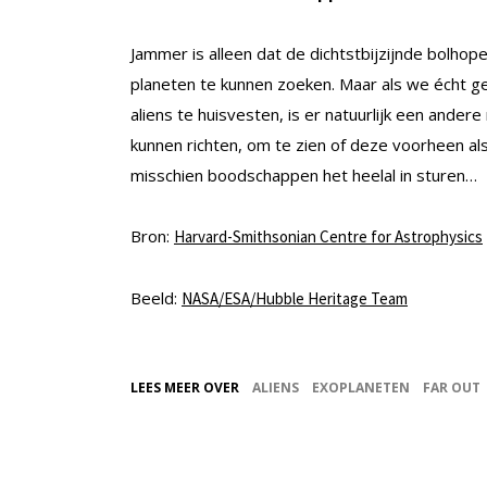
Jammer is alleen dat de dichtstbijzijnde bolho
planeten te kunnen zoeken. Maar als we écht 
aliens te huisvesten, is er natuurlijk een and
kunnen richten, om te zien of deze voorheen a
misschien boodschappen het heelal in sturen…
Bron:
Harvard-Smithsonian Centre for Astrophysics
Beeld:
NASA/ESA/Hubble Heritage Team
LEES MEER OVER
ALIENS
EXOPLANETEN
FAR OUT