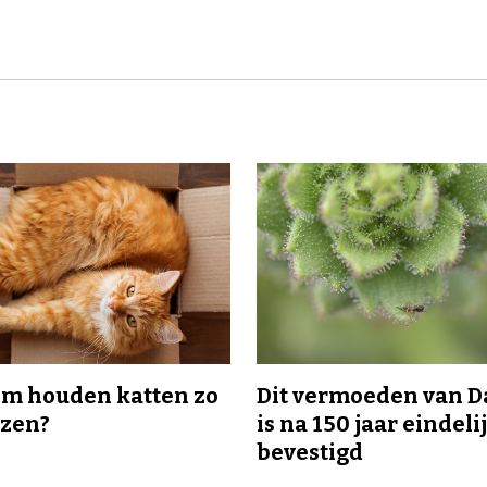
m houden katten zo
Dit vermoeden van 
ozen?
is na 150 jaar eindeli
bevestigd