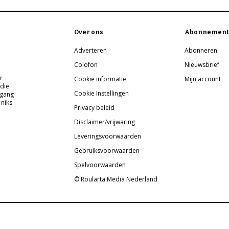
Over ons
Abonnement
Adverteren
Abonneren
Colofon
Nieuwsbrief
r
Cookie informatie
Mijn account
 die
Cookie Instellingen
pgang
 niks
Privacy beleid
Disclaimer/vrijwaring
Leveringsvoorwaarden
Gebruiksvoorwaarden
Spelvoorwaarden
© Roularta Media Nederland