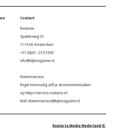
en
Contact
Redactie
Spaklerweg 53
1114 AE Amsterdam
+31 (0)20 – 210 5300
info@kijkmagazine.nl
Klantenservice
Regel eenvoudig zelf je abonnementszaken
op https://service.roularta.nl/
Mail: klantenservice@kijkmagazine.nl
Roularta Media Nederland ©