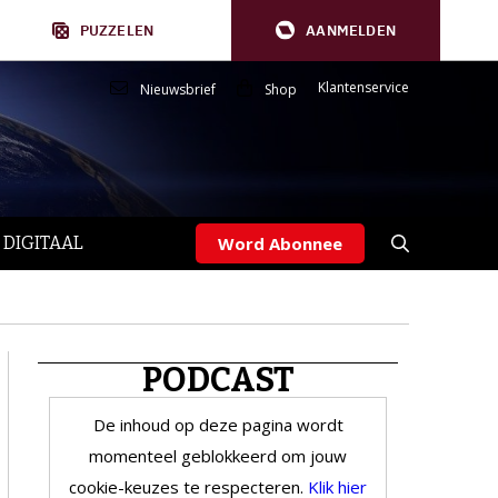
PUZZELEN
AANMELDEN
Klantenservice
Nieuwsbrief
Shop
 DIGITAAL
Word Abonnee
PODCAST
De inhoud op deze pagina wordt
momenteel geblokkeerd om jouw
cookie-keuzes te respecteren.
Klik hier