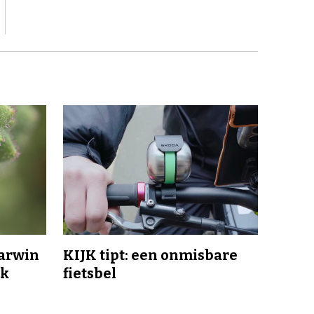
Darwin
KIJK tipt: een onmisbare
jk
fietsbel