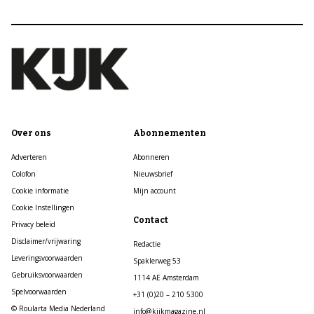
Over ons
Abonnementen
Adverteren
Abonneren
Colofon
Nieuwsbrief
Cookie informatie
Mijn account
Cookie Instellingen
Contact
Privacy beleid
Disclaimer/vrijwaring
Redactie
Leveringsvoorwaarden
Spaklerweg 53
Gebruiksvoorwaarden
1114 AE Amsterdam
Spelvoorwaarden
+31 (0)20 – 210 5300
© Roularta Media Nederland
info@kijkmagazine.nl