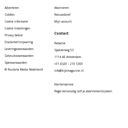
Adverteren
Abonneren
Colofon
Nieuwsbrief
Cookie informatie
Mijn account
Cookie Instellingen
Contact
Privacy beleid
Disclaimer/vrijwaring
Redactie
Leveringsvoorwaarden
Spaklerweg 53
Gebruiksvoorwaarden
1114 AE Amsterdam
Spelvoorwaarden
+31 (0)20 – 210 5300
© Roularta Media Nederland
info@kijkmagazine.nl
Klantenservice
Regel eenvoudig zelf je abonnementszaken
op https://service.roularta.nl/
Mail: klantenservice@kijkmagazine.nl