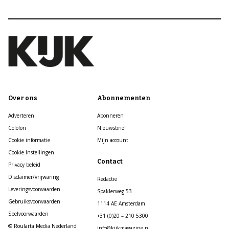
Over ons
Abonnementen
Adverteren
Abonneren
Colofon
Nieuwsbrief
Cookie informatie
Mijn account
Cookie Instellingen
Contact
Privacy beleid
Disclaimer/vrijwaring
Redactie
Leveringsvoorwaarden
Spaklerweg 53
Gebruiksvoorwaarden
1114 AE Amsterdam
Spelvoorwaarden
+31 (0)20 – 210 5300
© Roularta Media Nederland
info@kijkmagazine.nl