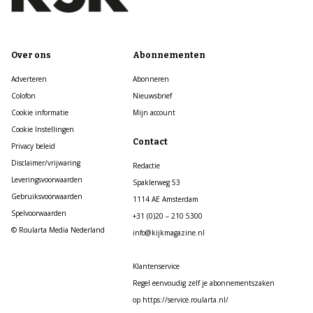
Over ons
Abonnementen
Adverteren
Abonneren
Colofon
Nieuwsbrief
Cookie informatie
Mijn account
Cookie Instellingen
Contact
Privacy beleid
Disclaimer/vrijwaring
Redactie
Leveringsvoorwaarden
Spaklerweg 53
Gebruiksvoorwaarden
1114 AE Amsterdam
Spelvoorwaarden
+31 (0)20 – 210 5300
© Roularta Media Nederland
info@kijkmagazine.nl
Klantenservice
Regel eenvoudig zelf je abonnementszaken
op https://service.roularta.nl/