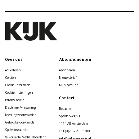
Over ons
Abonnementen
Adverteren
Abonneren
Colofon
Nieuwsbrief
Cookie informatie
Mijn account
Cookie Instellingen
Contact
Privacy beleid
Disclaimer/vrijwaring
Redactie
Leveringsvoorwaarden
Spaklerweg 53
Gebruiksvoorwaarden
1114 AE Amsterdam
Spelvoorwaarden
+31 (0)20 – 210 5300
© Roularta Media Nederland
info@kijkmagazine.nl