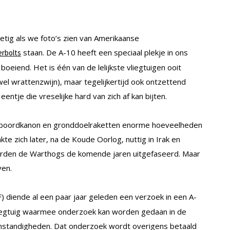
ietig als we foto’s zien van Amerikaanse
staan. De A-10 heeft een speciaal plekje in ons
erbolts
boeiend. Het is één van de lelijkste vliegtuigen ooit
el wrattenzwijn), maar tegelijkertijd ook ontzettend
ntje die vreselijke hard van zich af kan bijten.
 boordkanon en gronddoelraketten enorme hoeveelheden
te zich later, na de Koude Oorlog, nuttig in Irak en
worden de Warthogs de komende jaren uitgefaseerd. Maar
ven.
) diende al een paar jaar geleden een verzoek in een A-
egtuig waarmee onderzoek kan worden gedaan in de
mstandigheden. Dat onderzoek wordt overigens betaald