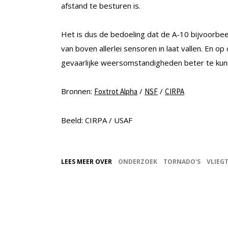
afstand te besturen is.
Het is dus de bedoeling dat de A-10 bijvoorbeel
van boven allerlei sensoren in laat vallen. En
gevaarlijke weersomstandigheden beter te kun
Bronnen:
/
/
Foxtrot Alpha
NSF
CIRPA
Beeld: CIRPA / USAF
LEES MEER OVER
ONDERZOEK
TORNADO'S
VLIEG