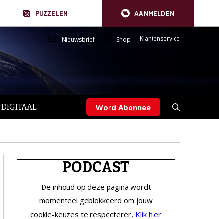
PUZZELEN
AANMELDEN
Klantenservice
Nieuwsbrief
Shop
 DIGITAAL
Word Abonnee
PODCAST
De inhoud op deze pagina wordt
momenteel geblokkeerd om jouw
cookie-keuzes te respecteren.
Klik hier