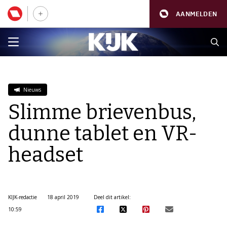
AANMELDEN
Nieuws
Slimme brievenbus,
dunne tablet en VR-
headset
KIJK-redactie
18 april 2019
Deel dit artikel:
10:59