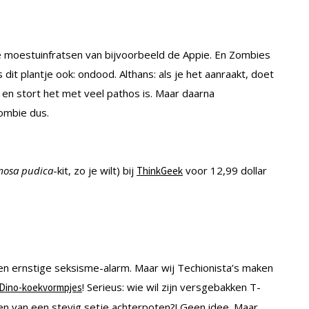
die moestuinfratsen van bijvoorbeeld de Appie. En Zombies
 dit plantje ook: ondood. Althans: als je het aanraakt, doet
gt en stort het met veel pathos is. Maar daarna
ombie dus.
osa pudica
-kit, zo je wilt) bij
voor 12,99 dollar
ThinkGeek
een ernstige seksisme-alarm. Maar wij Techionista’s maken
! Serieus: wie wil zijn versgebakken T-
Dino-koekvormpjes
en van een stevig setje achterpoten?! Geen idee. Maar