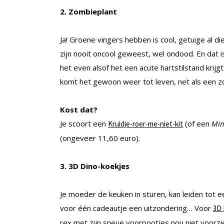
2. Zombieplant
Ja! Groene vingers hebben is cool, getuige al 
zijn nooit oncool geweest, wel ondood. En dat is
het even alsof het een
acute hartstilstand krij
komt het gewoon weer tot leven, net als een z
Kost dat?
Je scoort een
(of een
Mim
Kruidje-roer-me-niet-kit
(ongeveer 11,60 euro).
3. 3D Dino-koekjes
Je moeder de keuken in sturen, kan leiden tot 
voor één cadeautje een uitzondering… Voor
3D 
rex met zijn sneue voorpootjes nou niet voorzi