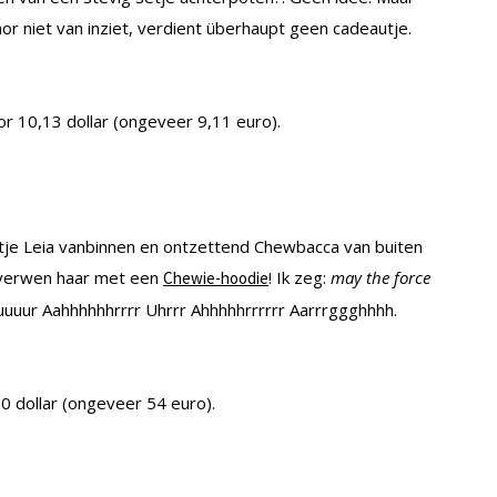
r niet van inziet, verdient überhaupt geen cadeautje.
r 10,13 dollar (ongeveer 9,11 euro).
je Leia vanbinnen en ontzettend Chewbacca van buiten
 verwen haar met een
! Ik zeg:
may the force
Chewie-hoodie
uuur Aahhhhhhrrrr Uhrrr Ahhhhhrrrrrr Aarrrggghhhh.
0 dollar (ongeveer 54 euro).