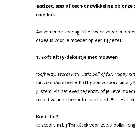
gadget, app of tech-ontwikkeling op onze s
.
moeders
Aankomende zondag is het weer zover: moederd
cadeaus voor je moeder op een rij gezet.
1. Soft Kitty-dekentje met mouwen
“
Soft Kitty, Warm Kitty, little ball of fur. Happy Kit
fans
out there
behoeft dit geen verdere uitleg. M
Juistem! Als het even tegenzit, of je lieve moede
troost waar ze behoefte aan heeft. En… Het d
Kost dat?
Je scoort ‘m bij
voor 29,99 dollar (on
ThinkGeek