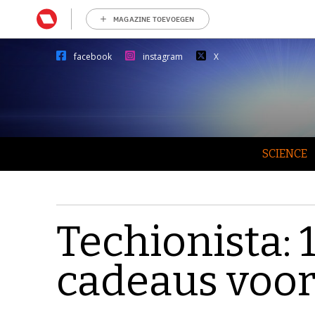
MAGAZINE TOEVOEGEN
facebook
instagram
X
SCIENCE
Techionista: 
cadeaus voo