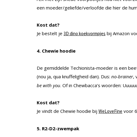
een moeder/geliefde/verloofde die hier de humo
Kost dat?
Je bestelt je
bij Amazon voo
3D dino koekvormpjes
4. Chewie hoodie
De gemiddelde Techionista-moeder is een beet
(nou ja, qua knuffeligheid dan). Dus:
no-brainer
,
be with you
. Of in Chewbacca’s woorden: Uuuuuu
Kost dat?
Je vindt de Chewie hoodie bij
voor 6
WeLoveFine
5. R2-D2-zwempak