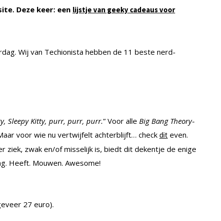
ite. Deze keer: een
lijstje van geeky cadeaus voor
ag. Wij van Techionista hebben de 11 beste nerd-
ty, Sleepy Kitty, purr, purr, purr.
” Voor alle
Big Bang Theory
-
aar voor wie nu vertwijfelt achterblijft… check
even.
dit
r ziek, zwak en/of misselijk is, biedt dit dekentje de enige
ing. Heeft. Mouwen. Awesome!
geveer 27 euro).