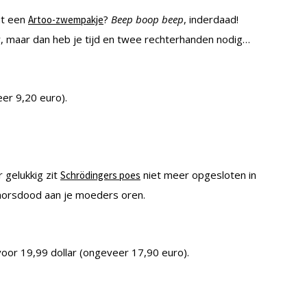
ut een
?
Beep boop beep
, inderdaad!
Artoo-zwempakje
, maar dan heb je tijd en twee rechterhanden nodig…
eer 9,20 euro).
r gelukkig zit
niet meer opgesloten in
Schrödingers poes
 morsdood aan je moeders oren.
voor 19,99 dollar (ongeveer 17,90 euro).