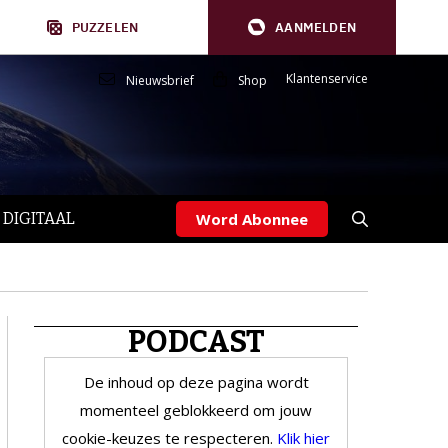
PUZZELEN
AANMELDEN
Klantenservice
Nieuwsbrief
Shop
 DIGITAAL
Word Abonnee
PODCAST
De inhoud op deze pagina wordt
momenteel geblokkeerd om jouw
cookie-keuzes te respecteren.
Klik hier