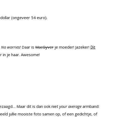
dollar (ongeveer 54 euro).
?
No worries!
Daar is
MacGyver
je moeder! Jazeker!
Dit
r in je haar. Awesome!
ezaagd… Maar dit is dan ook niet
your average
armband:
beeld jullie mooiste foto samen op, of een gedichtje, of