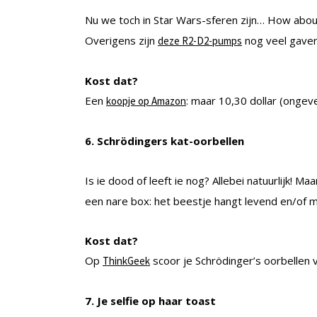
Nu we toch in Star Wars-sferen zijn… How abo
Overigens zijn
nog veel gaver
deze R2-D2-pumps
Kost dat?
Een
: maar 10,30 dollar (ongev
koopje op Amazon
6. Schrödingers kat-oorbellen
Is ie dood of leeft ie nog? Allebei natuurlijk! Maa
een nare box: het beestje hangt levend en/of
Kost dat?
Op
scoor je Schrödinger’s oorbellen 
ThinkGeek
7. Je selfie op haar toast