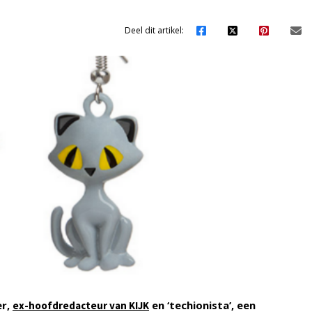
Deel dit artikel:
er,
en ‘techionista’, een
ex-hoofdredacteur van KIJK