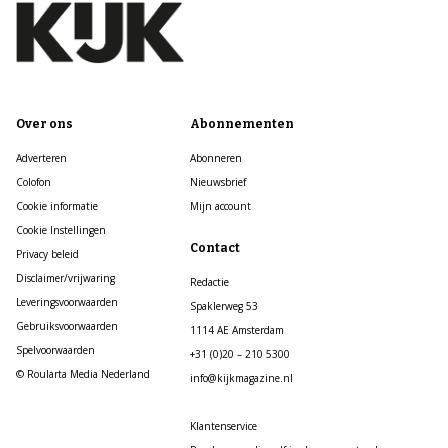
Over ons
Abonnementen
Adverteren
Abonneren
Colofon
Nieuwsbrief
Cookie informatie
Mijn account
Cookie Instellingen
Contact
Privacy beleid
Disclaimer/vrijwaring
Redactie
Leveringsvoorwaarden
Spaklerweg 53
Gebruiksvoorwaarden
1114 AE Amsterdam
Spelvoorwaarden
+31 (0)20 – 210 5300
© Roularta Media Nederland
info@kijkmagazine.nl
Klantenservice