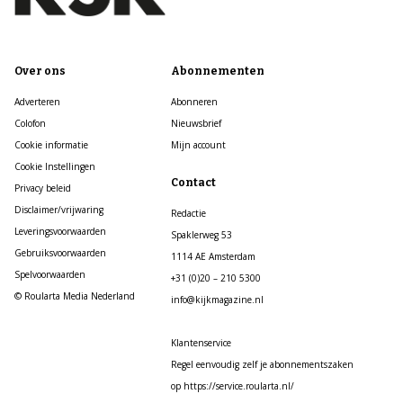
Over ons
Abonnementen
Adverteren
Abonneren
Colofon
Nieuwsbrief
Cookie informatie
Mijn account
Cookie Instellingen
Contact
Privacy beleid
Disclaimer/vrijwaring
Redactie
Leveringsvoorwaarden
Spaklerweg 53
Gebruiksvoorwaarden
1114 AE Amsterdam
Spelvoorwaarden
+31 (0)20 – 210 5300
© Roularta Media Nederland
info@kijkmagazine.nl
Klantenservice
Regel eenvoudig zelf je abonnementszaken
op https://service.roularta.nl/