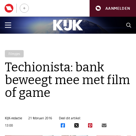
AANMELDEN
Filmpjes
Techionista: bank
beweegt mee met film
of game
KIJK-redactie
21 februari 2016
Deel dit artikel:
13:00