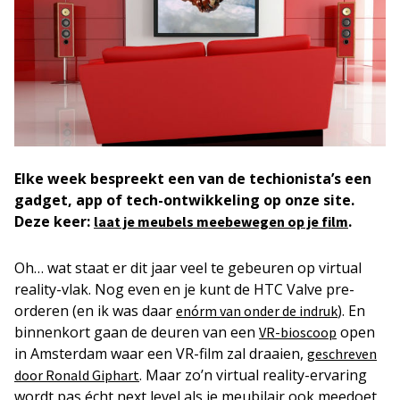
Elke week
bespreekt een van de techionista’s een
gadget, app of tech-ontwikkeling op onze site.
Deze keer:
.
laat je meubels meebewegen op je film
Oh… wat staat er dit jaar veel te gebeuren op virtual
reality-vlak. Nog even en je kunt de HTC Valve pre-
orderen (en ik was daar
). En
enórm van onder de indruk
binnenkort gaan de deuren van een
open
VR-bioscoop
in Amsterdam waar een VR-film zal draaien,
geschreven
. Maar zo’n virtual reality-ervaring
door Ronald Giphart
wordt pas écht next level als je meubilair ook meedoet.