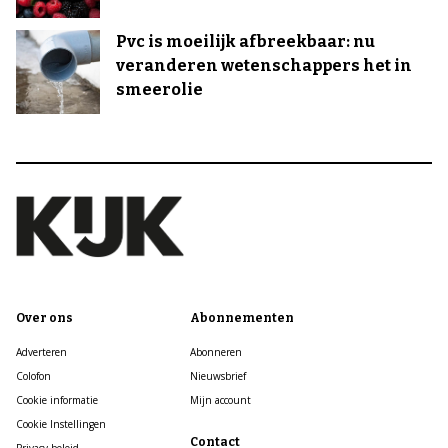
Pvc is moeilijk afbreekbaar: nu
veranderen wetenschappers het in
smeerolie
Over ons
Abonnementen
Adverteren
Abonneren
Colofon
Nieuwsbrief
Cookie informatie
Mijn account
Cookie Instellingen
Contact
Privacy beleid