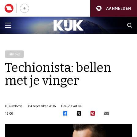
AANMELDEN
Filmpjes
Techionista: bellen
met je vinger
KIJK-redactie
04 september 2016
Deel dit artikel:
13:00