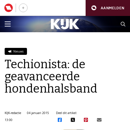
AANMELDEN
Nieuws
Techionista: de
geavanceerde
hondenhalsband
KIJK-redactie
04 januari 2015
Deel dit artikel:
13:00