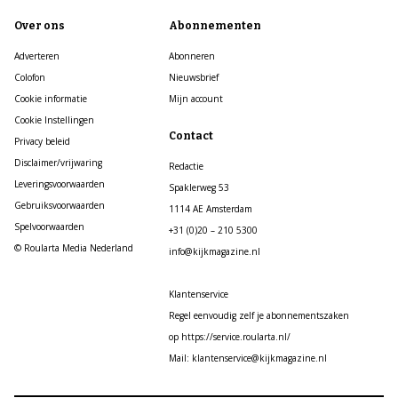
Over ons
Abonnementen
Adverteren
Abonneren
Colofon
Nieuwsbrief
Cookie informatie
Mijn account
Cookie Instellingen
Contact
Privacy beleid
Disclaimer/vrijwaring
Redactie
Leveringsvoorwaarden
Spaklerweg 53
Gebruiksvoorwaarden
1114 AE Amsterdam
Spelvoorwaarden
+31 (0)20 – 210 5300
© Roularta Media Nederland
info@kijkmagazine.nl
Klantenservice
Regel eenvoudig zelf je abonnementszaken
op https://service.roularta.nl/
Mail: klantenservice@kijkmagazine.nl