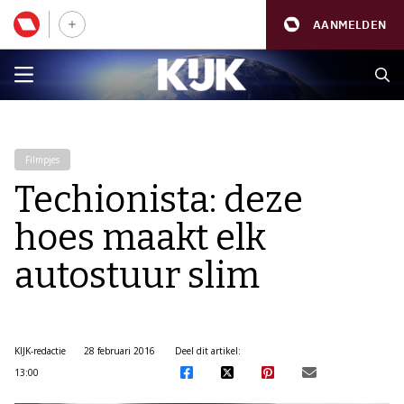
AANMELDEN
Filmpjes
Techionista: deze
hoes maakt elk
autostuur slim
KIJK-redactie
28 februari 2016
Deel dit artikel:
13:00