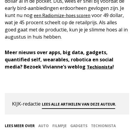
dollar al in de pocket. Dus, wees er snel bij voordat de
early bird-aanbiedingen erdoorheen gevlogen zijn. Je
kunt nu nog
voor 49 dollar,
een Radiomize-hoes scoren
wat je 45 procent scheelt op de retailprijs. Als alles
goed gaat met de productie, kun je je slimme hoes al in
augustus in huis hebben.
Meer nieuws over apps, big data, gadgets,
quantified self, wearables, robotica en social
media?
Bezoek Vivianne’s weblog
!
Techionista
KIJK-redactie
.
LEES ALLE ARTIKELEN VAN DEZE AUTEUR
LEES MEER OVER
AUTO
FILMPJE
GADGETS
TECHIONISTA