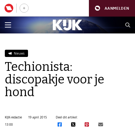
AANMELDEN
Nieuws
Techionista:
discopakje voor je
hond
KIJK-redactie
19 april 2015
Deel dit artikel:
13:00