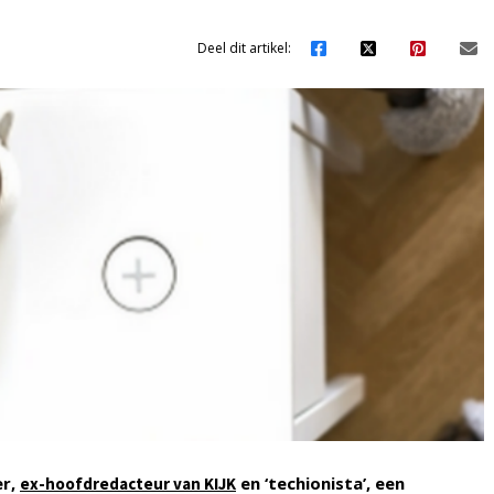
Deel dit artikel:
er,
en ‘techionista’, een
ex-hoofdredacteur van KIJK