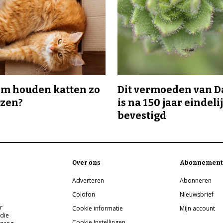
m houden katten zo
Dit vermoeden van 
ozen?
is na 150 jaar eindeli
bevestigd
Over ons
Abonnement
Adverteren
Abonneren
Colofon
Nieuwsbrief
r
Cookie informatie
Mijn account
 die
Cookie Instellingen