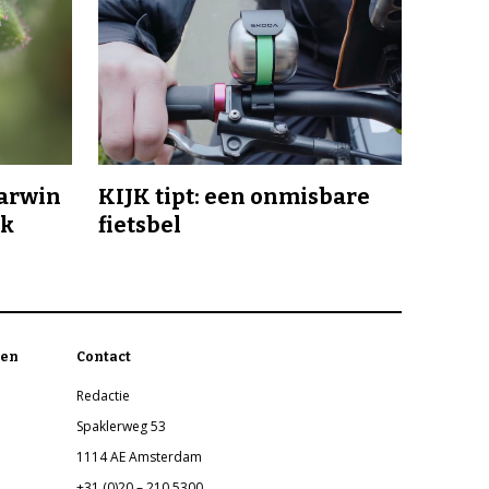
Darwin
KIJK tipt: een onmisbare
jk
fietsbel
en
Contact
Redactie
Spaklerweg 53
1114 AE Amsterdam
+31 (0)20 – 210 5300