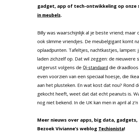
gadget, app of tech-ontwikkeling op onze s
.
in meubels
Billy was waarschijnlijk al je beste vriend; maar 
ook slimme vriendjes. De meubelgigant komt n
oplaadpunten. Tafeltjes, nachtkastjes, lampen: j
laden zichzelf op. Dat wil zeggen: de nieuwere s
uitgerust volgens de
die draadloos
Qi-standaard
even voorzien van een speciaal hoesje, die Ike
aan het plusteken. En wat kost dat nou? Rond 
gekocht heeft, weet dat dat echt peanuts is. 
nog niet bekend. In de UK kan men in april al z’n 
Meer nieuws over apps, big data, gadgets, q
Bezoek Vivianne’s weblog
!
Techionista