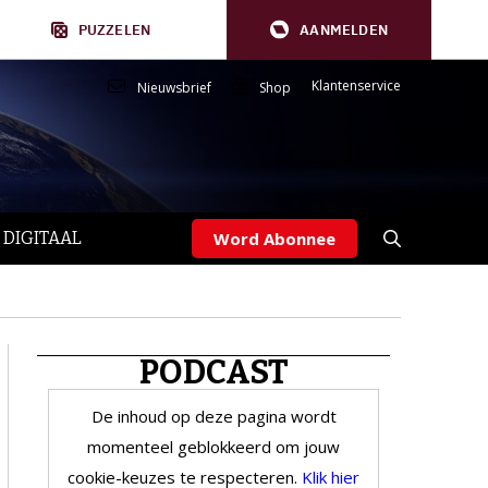
PUZZELEN
AANMELDEN
Klantenservice
Nieuwsbrief
Shop
 DIGITAAL
Word Abonnee
PODCAST
De inhoud op deze pagina wordt
momenteel geblokkeerd om jouw
cookie-keuzes te respecteren.
Klik hier