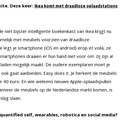
ite. Deze keer:
Ikea komt met draadloze oplaadstations
de niet bijster intelligente boekenkast van Ikea krijgt nu
amelijk met meubels voorzien van draadloze
e legt je smartphone (iOS en android) erop et voilà, ze
martphones draaien er hun hand niet voor om: zij zijn al
 laden mogelijk maakt. De oudere exemplaren moet je
a ook gaat aanbieden. Easy does it. Je herkent de meubels
de 40 euro. En wie weleens nieuwe Apple-oplaadspullen
Wanneer de meubels op de Nederlandse markt komen, is
slag slaan.
uantified self, wearables, robotica en social media?