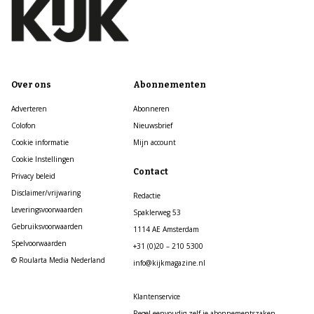
Over ons
Abonnementen
Adverteren
Abonneren
Colofon
Nieuwsbrief
Cookie informatie
Mijn account
Cookie Instellingen
Contact
Privacy beleid
Disclaimer/vrijwaring
Redactie
Leveringsvoorwaarden
Spaklerweg 53
Gebruiksvoorwaarden
1114 AE Amsterdam
Spelvoorwaarden
+31 (0)20 – 210 5300
© Roularta Media Nederland
info@kijkmagazine.nl
Klantenservice
Regel eenvoudig zelf je abonnementszaken