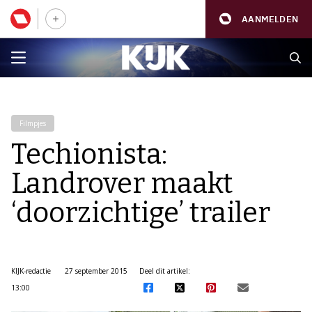
AANMELDEN
Filmpjes
Techionista:
Landrover maakt
‘doorzichtige’ trailer
KIJK-redactie
27 september 2015
Deel dit artikel:
13:00