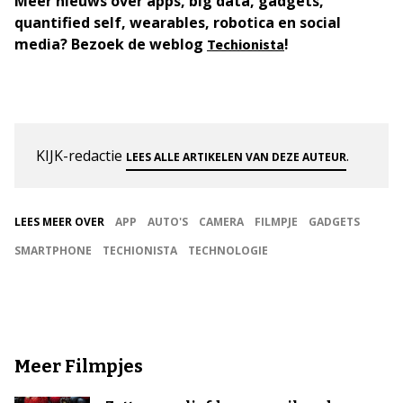
Meer nieuws over apps, big data, gadgets,
quantified self, wearables, robotica en social
media?
Bezoek de weblog
!
Techionista
KIJK-redactie
.
LEES ALLE ARTIKELEN VAN DEZE AUTEUR
LEES MEER OVER
APP
AUTO'S
CAMERA
FILMPJE
GADGETS
SMARTPHONE
TECHIONISTA
TECHNOLOGIE
Meer Filmpjes