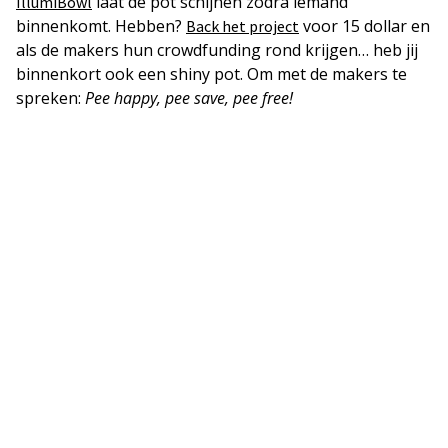
laat de pot schijnen zodra iemand
IllumiBowl
binnenkomt. Hebben?
voor 15 dollar en
Back het project
als de makers hun crowdfunding rond krijgen… heb jij
binnenkort ook een shiny pot. Om met de makers te
spreken:
Pee happy, pee save, pee free!