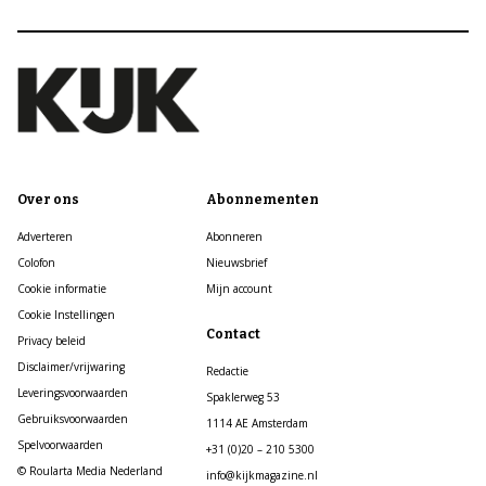
Over ons
Abonnementen
Adverteren
Abonneren
Colofon
Nieuwsbrief
Cookie informatie
Mijn account
Cookie Instellingen
Contact
Privacy beleid
Disclaimer/vrijwaring
Redactie
Leveringsvoorwaarden
Spaklerweg 53
Gebruiksvoorwaarden
1114 AE Amsterdam
Spelvoorwaarden
+31 (0)20 – 210 5300
© Roularta Media Nederland
info@kijkmagazine.nl