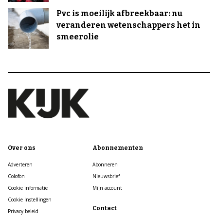
Pvc is moeilijk afbreekbaar: nu
veranderen wetenschappers het in
smeerolie
Over ons
Abonnementen
Adverteren
Abonneren
Colofon
Nieuwsbrief
Cookie informatie
Mijn account
Cookie Instellingen
Contact
Privacy beleid