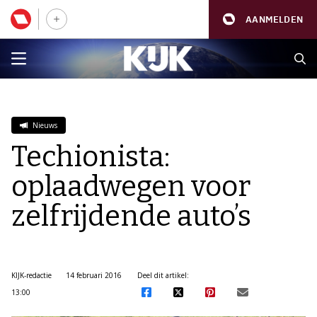
AANMELDEN
Nieuws
Techionista:
oplaadwegen voor
zelfrijdende auto’s
KIJK-redactie
14 februari 2016
Deel dit artikel:
13:00