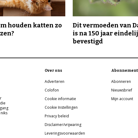
m houden katten zo
Dit vermoeden van 
ozen?
is na 150 jaar eindeli
bevestigd
Over ons
Abonnement
Adverteren
Abonneren
Colofon
Nieuwsbrief
r
Cookie informatie
Mijn account
 die
Cookie Instellingen
pgang
 niks
Privacy beleid
Disclaimer/vrijwaring
Leveringsvoorwaarden