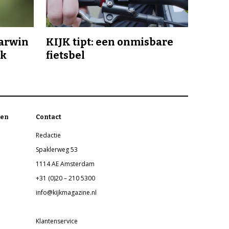
Darwin
KIJK tipt: een onmisbare
jk
fietsbel
en
Contact
Redactie
Spaklerweg 53
1114 AE Amsterdam
+31 (0)20 – 210 5300
info@kijkmagazine.nl
Klantenservice