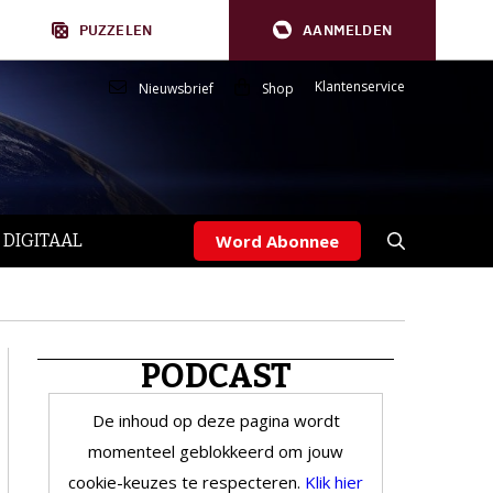
PUZZELEN
AANMELDEN
Klantenservice
Nieuwsbrief
Shop
 DIGITAAL
Word Abonnee
PODCAST
De inhoud op deze pagina wordt
momenteel geblokkeerd om jouw
cookie-keuzes te respecteren.
Klik hier