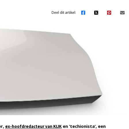
Deel dit artikel:
er,
en ‘techionista’, een
ex-hoofdredacteur van KIJK