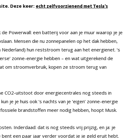
ite. Deze keer:
echt zelfvoorzienend met Tesla’s
 de Powerwall: een batterij voor aan je muur waarop je je
pslaan. Mensen die nu zonnepanelen op het dak hebben,
n Nederland) hun reststroom terug aan het energienet. ‘s
verse’ zonne-energie hebben – en wat uitgerekend de
aat om stroomverbruik, kopen ze stroom terug van
e CO2-uitstoot door energiecentrales nog steeds in
un je je huis ook ‘s nachts van je ‘eigen’ zonne-energie
fossiele brandstoffen meer nodig hebben, hoopt Musk.
n. Inderdaad: dat is nog steeds vrij prijzig, en ja: je
bent een paar jaar verder voordat je je geld eruit hebt.