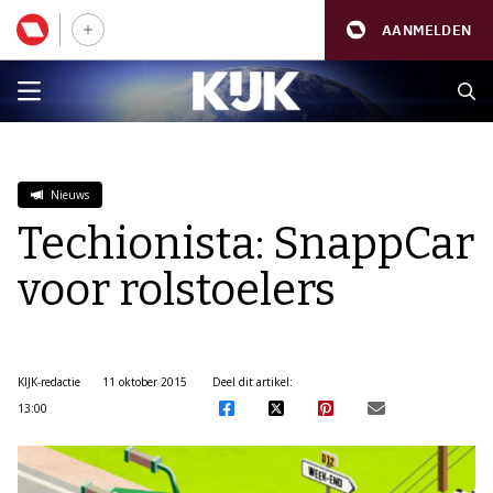
AANMELDEN
Nieuws
Techionista: SnappCar
voor rolstoelers
KIJK-redactie
11 oktober 2015
Deel dit artikel:
13:00