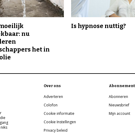
 moeilijk
Is hypnose nuttig?
kbaar: nu
deren
chappers het in
olie
Over ons
Abonnement
Adverteren
Abonneren
Colofon
Nieuwsbrief
r
Cookie informatie
Mijn account
 die
Cookie Instellingen
pgang
 niks
Privacy beleid