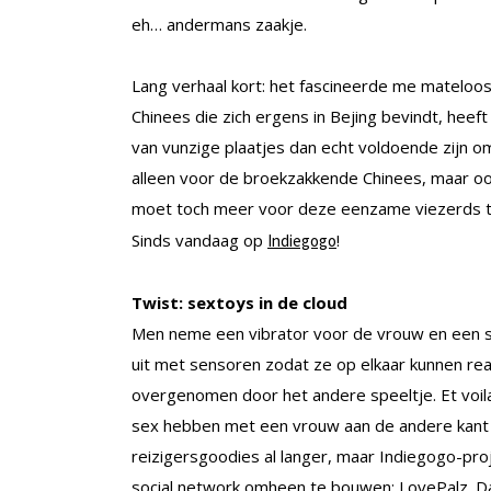
eh… andermans zaakje.
Lang verhaal kort: het fascineerde me mateloos
Chinees die zich ergens in Bejing bevindt, hee
van vunzige plaatjes dan echt voldoende zijn om 
alleen voor de broekzakkende Chinees, maar oo
moet toch meer voor deze eenzame viezerds te
Sinds vandaag op
!
Indiegogo
Twist: sextoys in de cloud
Men neme een vibrator voor de vrouw en een s
uit met sensoren zodat ze op elkaar kunnen re
overgenomen door het andere speeltje. Et voil
sex hebben met een vrouw aan de andere kant 
reizigersgoodies al langer, maar Indiegogo-pro
social network omheen te bouwen: LovePalz. Da