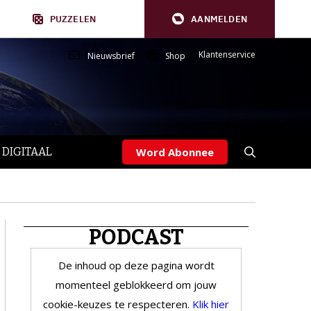
PUZZELEN
AANMELDEN
Klantenservice
Nieuwsbrief
Shop
 DIGITAAL
Word Abonnee
PODCAST
De inhoud op deze pagina wordt
momenteel geblokkeerd om jouw
cookie-keuzes te respecteren.
Klik hier