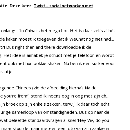
ite. Deze keer:
Twist – social networken met
onlangs. “In China is het mega hot. Het is daar zelfs al hét
de kaken moest ik toegeven dat ik WeChat nog niet had…
t?! Dus right then and there downloadde ik de
g. Het idee is aimabel: je schudt met je telefoon en wordt
nt ook met hun pokkie shaken. Nu ben ik een sucker voor
traatje.
 ogende Chinees (zie de afbeelding hierna). Na de
ere you’re from’) stond ik ineens oog in oog met zijn eh…
 broek op zijn enkels zakken, terwijl ik daar toch echt
eurige samenloop van omstandigheden. Dus op naar de
wat beleefde standaardvragen al snel ‘Hey Viv, do you
 maar stuurde maar meteen een foto van zijn zaakje in