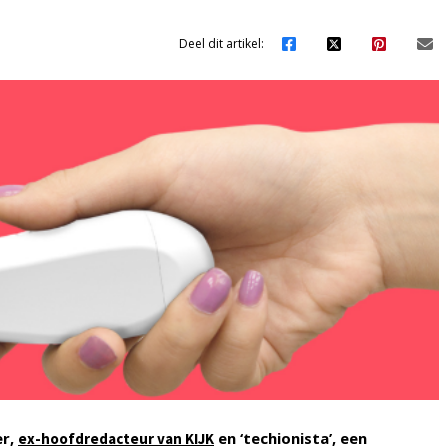
Deel dit artikel:
er,
en ‘techionista’, een
ex-hoofdredacteur van KIJK