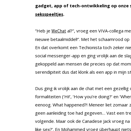
gadget, app of tech-ontwikkeling op onze s
.
seksspeeltjes
“Heb je
al?”, vroeg een VIVA-collega me 
WeChat
nieuwe betaalmiddel!”. Met het schaamrood op 
En dat overkomt een Techionista toch zeker nie
social messenger-app en ging vrolijk aan de sla
gekoppeld aan mensen die precies op dat mome
serendipiteit dus dat klonk als een app in mijn s
Dus ging ik vrolijk aan de chat met een gezellig
formaliteiten (‘Hi!’, ‘How you’re doing?’ en ‘Wh
eenoog. What happened?! Meneer liet zomaar zijn
geen aanleiding toe had gegeven… Vast een tr
volgende. Maar ook de Canadese Jack vroeg na 
like sex?’. En Mohammed vroeg überhaupt niets