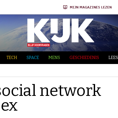
MIJN MAGAZINES LEZEN
TECH
SPACE
MENS
GESCHIEDENIS
LEES
social network
sex