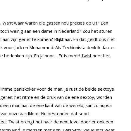
. Want waar waren die gasten nou precies op uit? Een
ft toch weinig aan een dame in Nederland? Zou het sturen
aan zijn gerief te komen? Blijkbaar. En dat geldt dus niet
k voor Jack en Mohammed. Als Techionista denk ik dan: er
 bedenken zijn. En ja hoor… Er ís meer!
heet het.
Twist
limme peniskoker voor de man. Je rust de beide sextoys
ageren: het ritme en de druk van de ene sextoy, worden
a: een man aan de ene kant van de wereld, kan zo hupsa
van onze aardkloot. Nu bestonden dat soort
ject Twist brengt het naar de next level door er ook een
arop vind je mensen met een Twist-toy. Zie je iets waar