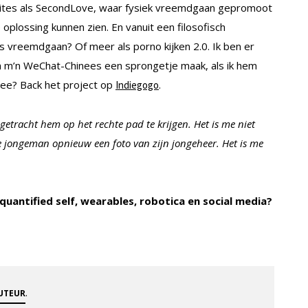
sites als SecondLove, waar fysiek vreemdgaan gepromoot
e oplossing kunnen zien. En vanuit een filosofisch
ls vreemdgaan? Of meer als porno kijken 2.0. Ik ben er
van m’n WeChat-Chinees een sprongetje maak, als ik hem
dee? Back het project op
.
Indiegogo
etracht hem op het rechte pad te krijgen. Het is me niet
de jongeman opnieuw een foto van zijn jongeheer. Het is me
uantified self, wearables, robotica en social media?
.
AUTEUR