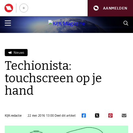
AANMELDEN
Nieuws
Techionista:
touchscreen op je
hand
KIJK-redactie
22 mei 2016 13:00
Deel dit artikel: