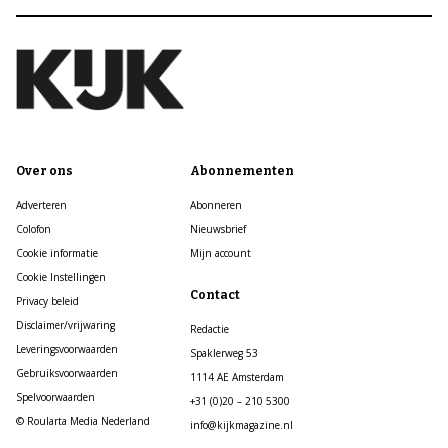
Over ons
Abonnementen
Adverteren
Abonneren
Colofon
Nieuwsbrief
Cookie informatie
Mijn account
Cookie Instellingen
Contact
Privacy beleid
Disclaimer/vrijwaring
Redactie
Leveringsvoorwaarden
Spaklerweg 53
Gebruiksvoorwaarden
1114 AE Amsterdam
Spelvoorwaarden
+31 (0)20 – 210 5300
© Roularta Media Nederland
info@kijkmagazine.nl