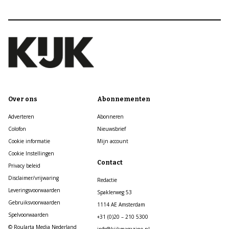
Over ons
Abonnementen
Adverteren
Abonneren
Colofon
Nieuwsbrief
Cookie informatie
Mijn account
Cookie Instellingen
Contact
Privacy beleid
Disclaimer/vrijwaring
Redactie
Leveringsvoorwaarden
Spaklerweg 53
Gebruiksvoorwaarden
1114 AE Amsterdam
Spelvoorwaarden
+31 (0)20 – 210 5300
© Roularta Media Nederland