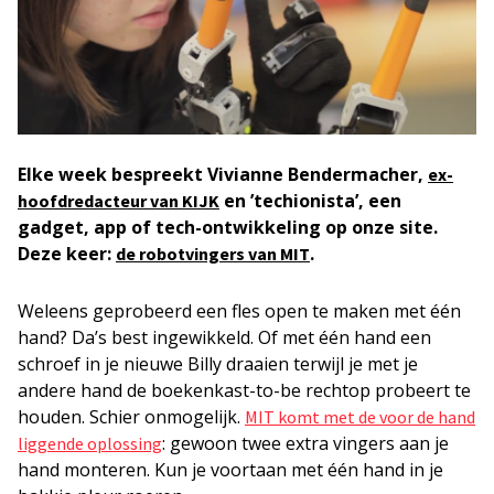
Elke week bespreekt Vivianne Bendermacher,
ex-
en ’techionista’, een
hoofdredacteur van KIJK
gadget, app of tech-ontwikkeling op onze site.
Deze keer:
.
de robotvingers van MIT
Weleens
geprobeerd een fles open te maken met één
hand? Da’s best ingewikkeld. Of met één hand een
schroef in je nieuwe Billy draaien terwijl je met je
andere hand de boekenkast-to-be rechtop probeert te
houden. Schier onmogelijk.
MIT komt met de voor de hand
: gewoon twee extra vingers aan je
liggende oplossing
hand monteren. Kun je voortaan met één hand in je