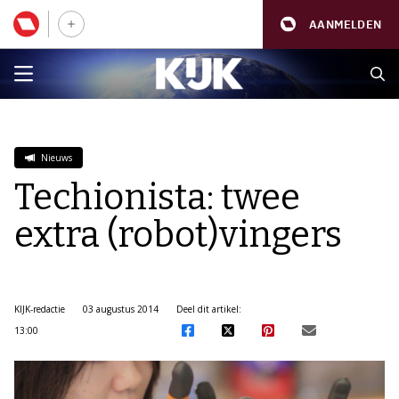
AANMELDEN
Nieuws
Techionista: twee
extra (robot)vingers
KIJK-redactie
03 augustus 2014
Deel dit artikel:
13:00