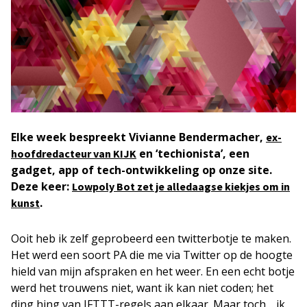
Elke week bespreekt Vivianne Bendermacher,
ex-
en ‘techionista’, een
hoofdredacteur van KIJK
gadget, app of tech-ontwikkeling op onze site.
Deze keer:
Lowpoly Bot zet je alledaagse kiekjes om in
.
kunst
Ooit heb ik zelf geprobeerd een twitterbotje te maken.
Het werd een soort PA die me via Twitter op de hoogte
hield van mijn afspraken en het weer. En een echt botje
werd het trouwens niet, want ik kan niet coden; het
ding hing van IFTTT-regels aan elkaar. Maar toch… ik