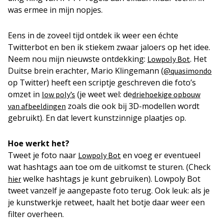
was ermee in mijn nopjes.
Eens in de zoveel tijd ontdek ik weer een échte
Twitterbot en ben ik stiekem zwaar jaloers op het idee.
Neem nou mijn nieuwste ontdekking:
. Het
Lowpoly Bot
Duitse brein erachter, Mario Klingemann (
@quasimondo
op Twitter) heeft een scriptje geschreven die foto’s
omzet in
(je weet wel: de
low poly’s
driehoekige opbouw
zoals die ook bij 3D-modellen wordt
van afbeeldingen
gebruikt). En dat levert kunstzinnige plaatjes op.
Hoe werkt het?
Tweet je foto naar
en voeg er eventueel
Lowpoly Bot
wat hashtags aan toe om de uitkomst te sturen. (Check
welke hashtags je kunt gebruiken). Lowpoly Bot
hier
tweet vanzelf je aangepaste foto terug. Ook leuk: als je
je kunstwerkje retweet, haalt het botje daar weer een
filter overheen.