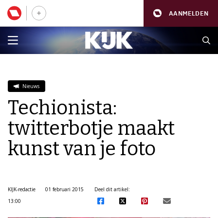
AANMELDEN
Nieuws
Techionista:
twitterbotje maakt
kunst van je foto
KIJK-redactie
01 februari 2015
Deel dit artikel:
13:00