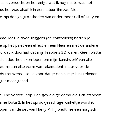
was levensecht en het enige wat ik nog miste was het
 het was alsof ik ín een natuurfilm zat. Niet
me zijn design-grootheden van onder meer Call of Duty en
e. Met je twee triggers (de controllers) bedien je
je op het palet een effect en een kleur en met de andere
oordat ik doorhad dat mijn krabbels 3D waren. Geen platte
ien doorheen kon lopen om mijn ‘kunstwerk’ van alle
et mij aan elke vorm van tekentalent, maar voor de
ids trouwens. Stel je voor dat je een huisje kunt tekenen
oeger maar gehad…
: The Secret Shop. Een geweldige demo die zich afspeelt
me Dota 2. In het sprookjesachtige winkeltje word ik
pen van de set van Harry P. Hij biedt me een magisch