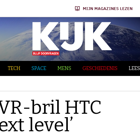
MIJN MAGAZINES LEZEN
TECH
SPACE
MENS
GESCHIEDENIS
LEES
‘VR-bril HTC
ext level’