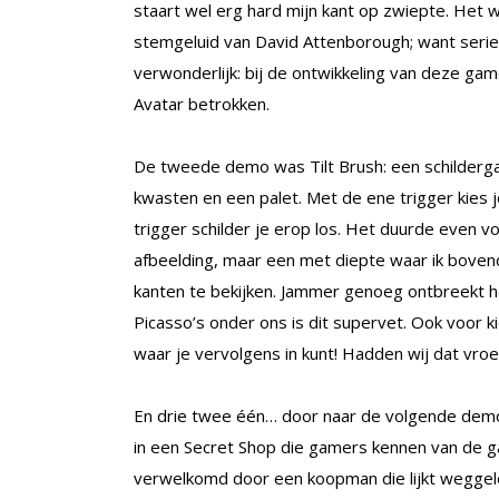
staart wel erg hard mijn kant op zwiepte. Het 
stemgeluid van David Attenborough; want serieus
verwonderlijk: bij de ontwikkeling van deze ga
Avatar betrokken.
De tweede demo was Tilt Brush: een schildergam
kwasten en een palet. Met de ene trigger kies 
trigger schilder je erop los. Het duurde even v
afbeelding, maar een met diepte waar ik bovend
kanten te bekijken. Jammer genoeg ontbreekt h
Picasso’s onder ons is dit supervet. Ook voor k
waar je vervolgens in kunt! Hadden wij dat vr
En drie twee één… door naar de volgende demo
in een Secret Shop die gamers kennen van de ga
verwelkomd door een koopman die lijkt weggelo