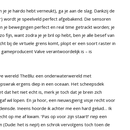
 je je hairdo hebt verneukt), ga je aan de slag. Dankzij de
) wordt je speelveld perfect afgebakend. Die sensoren
leen je bewegingen perfect en real time getrackt worden; je
 fijn, want zodra je je bril op hebt, ben je alle besef van
cht bij de virtuele grens komt, plopt er een soort raster in
r gameproducent Valve verantwoordelijk is – is
eve wereld TheBlu: een onderwaterwereld met
epswrak ergens diep in een oceaan. Het scheepsdek
dat het niet echt is, merk je toch dat je brein zich
gaf wil lopen. En ja hoor, een nieuwsgierig visje recht voor
deinsde. Ineens hoorde ik achter me een hard geluid… Ik
ht op me af kwam. ‘Pas op voor zijn staart!’ riep een
 (Dude: het is nep!) en schrok vervolgens toch toen de