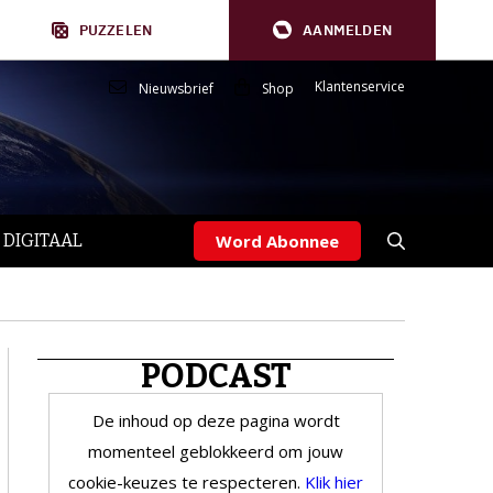
PUZZELEN
AANMELDEN
Klantenservice
Nieuwsbrief
Shop
 DIGITAAL
Word Abonnee
PODCAST
De inhoud op deze pagina wordt
momenteel geblokkeerd om jouw
cookie-keuzes te respecteren.
Klik hier