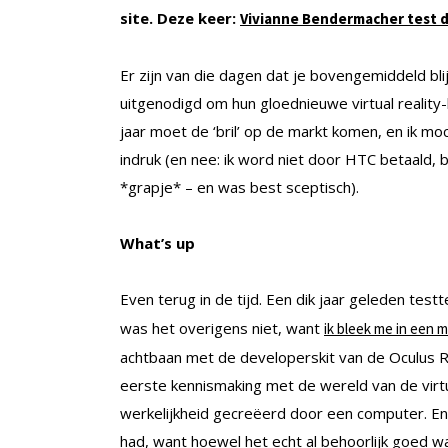
site. Deze keer:
Vivianne Bendermacher test d
Er zijn van die dagen dat je bovengemiddeld bli
uitgenodigd om hun gloednieuwe virtual reality-
jaar moet de ‘bril’ op de markt komen, en ik moc
indruk (en nee: ik word niet door HTC betaald, 
*grapje* – en was best sceptisch).
What’s up
Even terug in de tijd. Een dik jaar geleden testte
was het overigens niet, want
ik bleek me in een 
achtbaan met de developerskit van de Oculus Rift
eerste kennismaking met de wereld van de virtu
werkelijkheid gecreëerd door een computer. En i
had, want hoewel het echt al behoorlijk goed wa