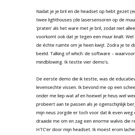
Nadat je je bril en de headset op hebt gezet (en
twee lighthouses (de lasersensoren op de muur
‘praten’ als het ware met je bril, zodat niet al
voorkomt ook dat je tegen een muur knalt. Wel zo
de échte ruimte om je heen kwijt. Zodra je te di
beeld. Talking of which: de software – waarvoo
mindblowing. Ik testte vier demo’s.
De eerste demo die ik testte, was de educati
levensechte vissen. Ik bevond me op een sche
onder me liep wat af en hoewel je heus wel weet 
probeert aan te passen als je ogenschijnlijk ber
mijn neus zorgde er toch voor dat ik even weg 
draaide me om en zag een enorme walvis die rec
HTC’er door mijn headset. Ik moest erom lachen