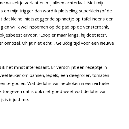
ne winkeltje verlaat en mij alleen achterlaat. Met mijn
ens op mijn trigger dan word ik plotseling superklein (of de
 dat kleine, nietszeggende spinnetje op tafel ineens een
 en wil ik wel inzoomen op de pad op de vensterbank,
ookjesbeest ervoor. “Loop er maar langs, hij doet iets”,
 onnozel. Oh ja: niet echt… Gelukkig tijd voor een nieuwe
ik het minst interessant. Er verschijnt een receptje in
veel leuker om pannen, lepels, een deegroller, tomaten
n te gooien. Wat de lol is van nepkoken in een virtuele
ijk toegeven dat ik ook niet goed weet wat de lol is van
k is it just me.