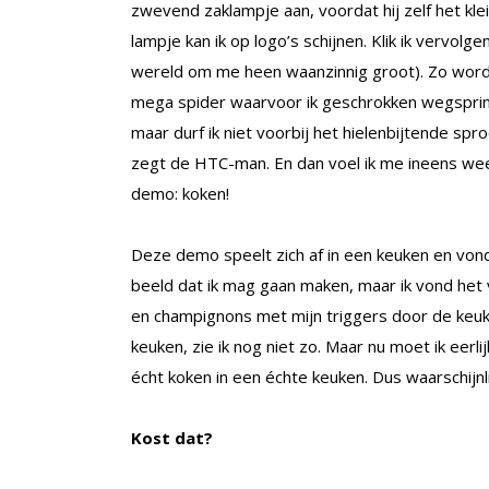
zwevend zaklampje aan, voordat hij zelf het klei
lampje kan ik op logo’s schijnen. Klik ik vervolg
wereld om me heen waanzinnig groot). Zo wordt
mega spider waarvoor ik geschrokken wegspring
maar durf ik niet voorbij het hielenbijtende spr
zegt de HTC-man. En dan voel ik me ineens weer
demo: koken!
Deze demo speelt zich af in een keuken en vond 
beeld dat ik mag gaan maken, maar ik vond het 
en champignons met mijn triggers door de keuke
keuken, zie ik nog niet zo. Maar nu moet ik eerl
écht koken in een échte keuken. Dus waarschijnlij
Kost dat?