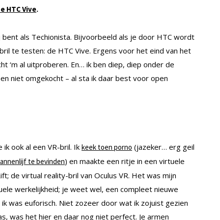
.
e HTC Vive
j bent als Techionista. Bijvoorbeeld als je door HTC wordt
bril te testen: de HTC Vive. Ergens voor het eind van het
ht ‘m al uitproberen. En… ik ben diep, diep onder de
ben niet omgekocht – al sta ik daar best voor open
 ik ook al een VR-bril. Ik
(jazeker… erg geil
keek toen porno
) en maakte een ritje in een virtuele
mannenlijf te bevinden
; de virtual reality-bril van Oculus VR. Het was mijn
ele werkelijkheid; je weet wel, een compleet nieuwe
k was euforisch. Niet zozeer door wat ik zojuist gezien
s, was het hier en daar nog niet perfect. Je armen