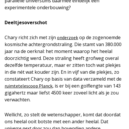
parallelle universums daarmee eindelijk een
experimentele onderbouwing?
Deeltjesoverschot
Chary richt zich met zijn
op de zogenoemde
onderzoek
kosmische achtergrondstraling. Die stamt van 380.000
jaar na de oerknal: het moment waarop het heelal
doorzichtig werd. Deze straling heeft grofweg overal
dezelfde temperatuur, maar er zitten toch wat plekjes
in die nét wat kouder zijn. En in vijf van die plekjes, zo
constateert Chary op basis van data verzameld met de
, is er bij een golflengte van 143
ruimtetelescoop Planck
gigahertz maar liefst 4500 keer zoveel licht als je zou
verwachten.
Wellicht, zo stelt de wetenschapper, komt dat doordat
ons heelal ooit botste met een ander heelal. Dat
universe next door
zou dan bovendien andere