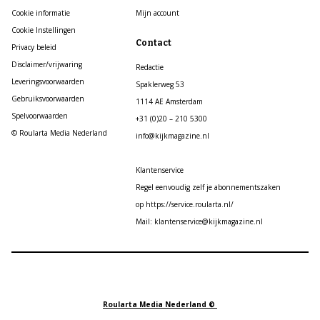
Cookie informatie
Mijn account
Cookie Instellingen
Contact
Privacy beleid
Disclaimer/vrijwaring
Redactie
Leveringsvoorwaarden
Spaklerweg 53
Gebruiksvoorwaarden
1114 AE Amsterdam
Spelvoorwaarden
+31 (0)20 – 210 5300
© Roularta Media Nederland
info@kijkmagazine.nl
Klantenservice
Regel eenvoudig zelf je abonnementszaken
op https://service.roularta.nl/
Mail: klantenservice@kijkmagazine.nl
Roularta Media Nederland ©