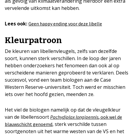
als gevolg van klimaatverandering hierdoor een extra
vervelende uitkomst kan hebben.
Lees ook:
Geen happy ending voor deze libelle
Kleurpatroon
De kleuren van libellenvleugels, zelfs van dezelfde
soort, kunnen sterk verschillen. In de loop der jaren
hebben onderzoekers het fenomeen dan ook al op
verscheidene manieren geprobeerd te verklaren. Deels
succesvol, vond een team biologen aan de Case
Western Reserve-universiteit. Toch werd er misschien
iets over het hoofd gezien, meenden ze.
Het viel de biologen namelijk op dat de vleugelkleur
van de libellensoort
Pachydiplax longipennis
, ook wel de
, sterk verschilde tussen
blauwschicht genoemd
soortgenoten uit het warme westen van de VS en het