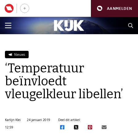
AANMELDEN
Nieuws
‘Temperatuur
beïnvloedt
vleugelkleur libellen’
Karlijn Klei
24 januari 2019
Deel dit artikel:
12:59