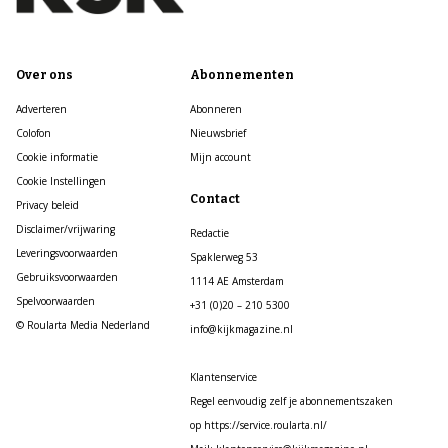
Over ons
Abonnementen
Adverteren
Abonneren
Colofon
Nieuwsbrief
Cookie informatie
Mijn account
Cookie Instellingen
Contact
Privacy beleid
Disclaimer/vrijwaring
Redactie
Leveringsvoorwaarden
Spaklerweg 53
Gebruiksvoorwaarden
1114 AE Amsterdam
Spelvoorwaarden
+31 (0)20 – 210 5300
© Roularta Media Nederland
info@kijkmagazine.nl
Klantenservice
Regel eenvoudig zelf je abonnementszaken
op https://service.roularta.nl/