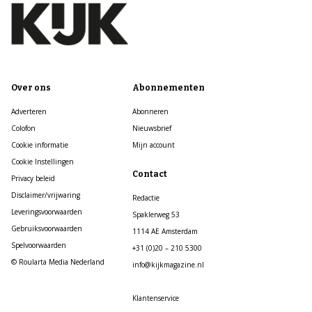
Over ons
Abonnementen
Adverteren
Abonneren
Colofon
Nieuwsbrief
Cookie informatie
Mijn account
Cookie Instellingen
Contact
Privacy beleid
Disclaimer/vrijwaring
Redactie
Leveringsvoorwaarden
Spaklerweg 53
Gebruiksvoorwaarden
1114 AE Amsterdam
Spelvoorwaarden
+31 (0)20 – 210 5300
© Roularta Media Nederland
info@kijkmagazine.nl
Klantenservice