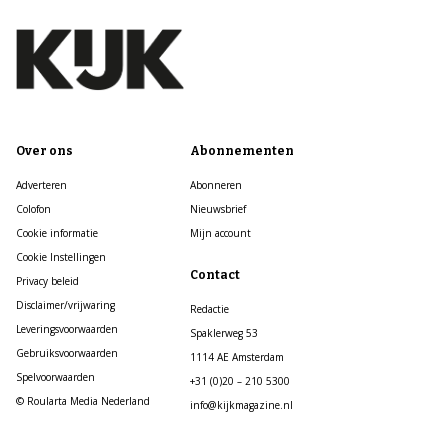
Over ons
Abonnementen
Adverteren
Abonneren
Colofon
Nieuwsbrief
Cookie informatie
Mijn account
Cookie Instellingen
Contact
Privacy beleid
Disclaimer/vrijwaring
Redactie
Leveringsvoorwaarden
Spaklerweg 53
Gebruiksvoorwaarden
1114 AE Amsterdam
Spelvoorwaarden
+31 (0)20 – 210 5300
© Roularta Media Nederland
info@kijkmagazine.nl