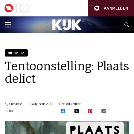
AANMELDEN
Nieuws
Tentoonstelling: Plaats
delict
KIJK-redactie
12 augustus 2014
Deel dit artikel:
09:00