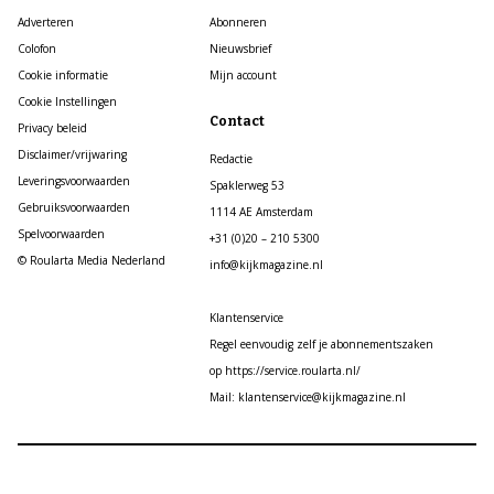
Adverteren
Abonneren
Colofon
Nieuwsbrief
Cookie informatie
Mijn account
Cookie Instellingen
Contact
Privacy beleid
Disclaimer/vrijwaring
Redactie
Leveringsvoorwaarden
Spaklerweg 53
Gebruiksvoorwaarden
1114 AE Amsterdam
Spelvoorwaarden
+31 (0)20 – 210 5300
© Roularta Media Nederland
info@kijkmagazine.nl
Klantenservice
Regel eenvoudig zelf je abonnementszaken
op https://service.roularta.nl/
Mail: klantenservice@kijkmagazine.nl