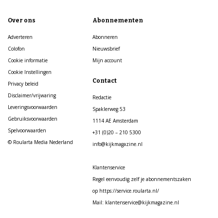
Over ons
Abonnementen
Adverteren
Abonneren
Colofon
Nieuwsbrief
Cookie informatie
Mijn account
Cookie Instellingen
Contact
Privacy beleid
Disclaimer/vrijwaring
Redactie
Leveringsvoorwaarden
Spaklerweg 53
Gebruiksvoorwaarden
1114 AE Amsterdam
Spelvoorwaarden
+31 (0)20 – 210 5300
© Roularta Media Nederland
info@kijkmagazine.nl
Klantenservice
Regel eenvoudig zelf je abonnementszaken
op https://service.roularta.nl/
Mail: klantenservice@kijkmagazine.nl