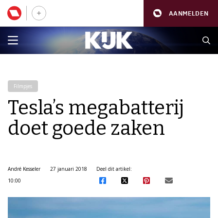
AANMELDEN
Filmpjes
Tesla’s megabatterij
doet goede zaken
André Kesseler
27 januari 2018
Deel dit artikel:
10:00