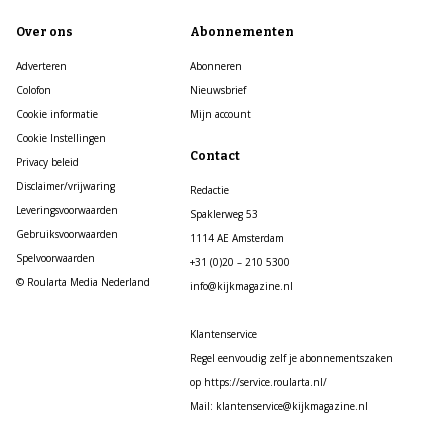
Over ons
Abonnementen
Adverteren
Abonneren
Colofon
Nieuwsbrief
Cookie informatie
Mijn account
Cookie Instellingen
Contact
Privacy beleid
Disclaimer/vrijwaring
Redactie
Leveringsvoorwaarden
Spaklerweg 53
Gebruiksvoorwaarden
1114 AE Amsterdam
Spelvoorwaarden
+31 (0)20 – 210 5300
© Roularta Media Nederland
info@kijkmagazine.nl
Klantenservice
Regel eenvoudig zelf je abonnementszaken
op https://service.roularta.nl/
Mail: klantenservice@kijkmagazine.nl