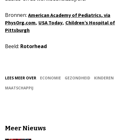
Bronnen:
American Academy of Pediatrics, via
,
,
PhysOrg.com
USA Today
Children’s Hospital of
Pittsburgh
Beeld:
Rotorhead
LEES MEER OVER
ECONOMIE
GEZONDHEID
KINDEREN
MAATSCHAPPIJ
Meer Nieuws