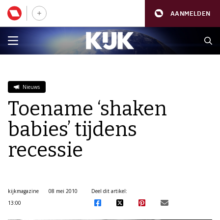
AANMELDEN
Nieuws
Toename ‘shaken
babies’ tijdens
recessie
kijkmagazine
08 mei 2010
Deel dit artikel:
13:00