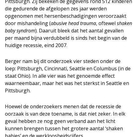
Pittsburgh. Zij bekeken de gegevens rond 512 kinderen
die gedurende de afgelopen zes jaar werden
opgenomen met hersenbeschadigingen veroorzaakt
door mishandeling (
abusive head trauma
, oftewel
shaken
baby syndrom
). Daaruit bleek dat het aantal gevallen
per maand bijna verdubbeld is sinds het begin van de
huidige recessie, eind 2007.
Berger nam bij dit onderzoek vier steden onder de
loep: Pittsburgh, Cincinnati, Seattle en Columbus (in de
staat Ohio). In alle vier was het genoemde effect
waarneembaar, maar het was het sterkst in Seattle en
Pittsburgh.
Hoewel de onderzoekers menen dat de recessie de
oorzaak is van deze toename, is dat niet zeker. In elk
geval hebben ze nog geen verband aan het licht
kunnen brengen tussen het grotere aantal ‘shaken
babies’ en de werkloosheidscijfers.