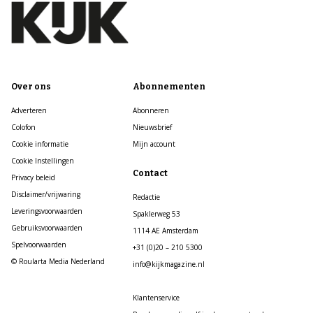
Over ons
Abonnementen
Adverteren
Abonneren
Colofon
Nieuwsbrief
Cookie informatie
Mijn account
Cookie Instellingen
Contact
Privacy beleid
Disclaimer/vrijwaring
Redactie
Leveringsvoorwaarden
Spaklerweg 53
Gebruiksvoorwaarden
1114 AE Amsterdam
Spelvoorwaarden
+31 (0)20 – 210 5300
© Roularta Media Nederland
info@kijkmagazine.nl
Klantenservice