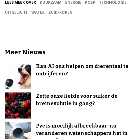
LEES MEER OVER
DUURZAAM
ENERGIE
POEP
TECHNOLOGIE
UITGELICHT
WATER
ZUID-KOREA
Meer Nieuws
Kan AI ons helpen om dierentaal te
ontcijferen?
Zette onze liefde voor suiker de
breinevolutie in gang?
Pvc is moeilijk afbreekbaar: nu
veranderen wetenschappers het in