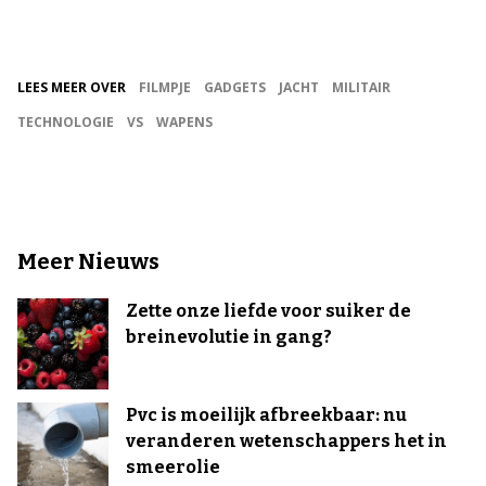
LEES MEER OVER
FILMPJE
GADGETS
JACHT
MILITAIR
TECHNOLOGIE
VS
WAPENS
Meer Nieuws
Zette onze liefde voor suiker de
breinevolutie in gang?
Pvc is moeilijk afbreekbaar: nu
veranderen wetenschappers het in
smeerolie