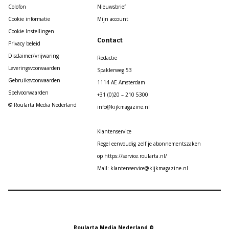
Colofon
Nieuwsbrief
Cookie informatie
Mijn account
Cookie Instellingen
Contact
Privacy beleid
Disclaimer/vrijwaring
Redactie
Leveringsvoorwaarden
Spaklerweg 53
Gebruiksvoorwaarden
1114 AE Amsterdam
Spelvoorwaarden
+31 (0)20 – 210 5300
© Roularta Media Nederland
info@kijkmagazine.nl
Klantenservice
Regel eenvoudig zelf je abonnementszaken
op https://service.roularta.nl/
Mail: klantenservice@kijkmagazine.nl
Roularta Media Nederland ©