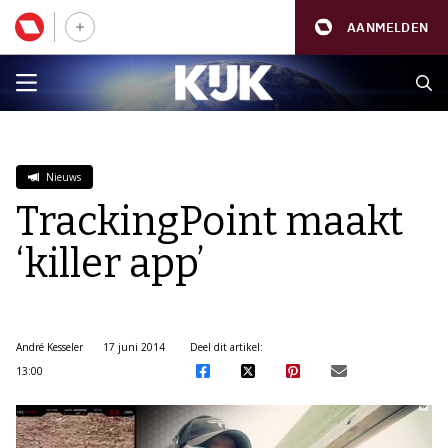
AANMELDEN
Nieuws
TrackingPoint maakt
‘killer app’
André Kesseler
17 juni 2014
Deel dit artikel:
13:00