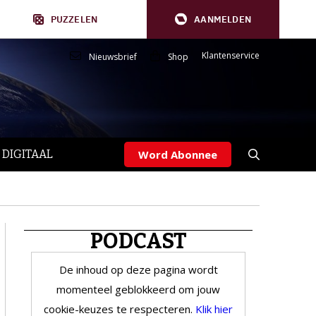
PUZZELEN
AANMELDEN
Klantenservice
Nieuwsbrief
Shop
 DIGITAAL
Word Abonnee
PODCAST
De inhoud op deze pagina wordt
momenteel geblokkeerd om jouw
cookie-keuzes te respecteren.
Klik hier