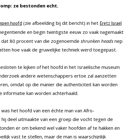
romp: ze bestonden echt.
(zie afbeelding bij dit bericht) in het
mpen hoofd
Eretz Israel
 negentiende en begin twintigste eeuw zo vaak nagemaakt
d dat 80 procent van die zogenoemde
shrunken heads
nep
hatten hoe vaak de gruwelijke techniek werd toegepast.
esloten te kijken of het hoofd in het Israëlische museum
t onderzoek andere wetenschappers ertoe zal aanzetten
en, omdat op die manier die authenticiteit kan worden
he informatie kan worden achterhaald.
it was het hoofd van een échte man van Afro-
t hij deel uitmaakte van een groep die vocht tegen de
 stonden er om bekend wel vaker hoofden af te hakken en
ilijk vast te stellen, maar de man is waarschijnlijk