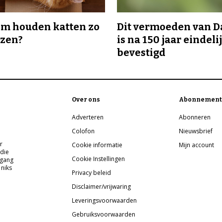
m houden katten zo
Dit vermoeden van 
ozen?
is na 150 jaar eindeli
bevestigd
Over ons
Abonnement
Adverteren
Abonneren
Colofon
Nieuwsbrief
r
Cookie informatie
Mijn account
 die
Cookie Instellingen
pgang
 niks
Privacy beleid
Disclaimer/vrijwaring
Leveringsvoorwaarden
Gebruiksvoorwaarden