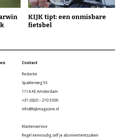
Darwin
KIJK tipt: een onmisbare
jk
fietsbel
en
Contact
Redactie
Spaklerweg 53
1114 AE Amsterdam
+31 (0)20 – 210 5300
info@kijkmagazine.nl
Klantenservice
Regel eenvoudig zelf je abonnementszaken