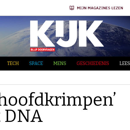
MIJN MAGAZINES LEZEN
TECH
SPACE
MENS
GESCHIEDENIS
LEES
 ‘hoofdkrimpen’
t DNA