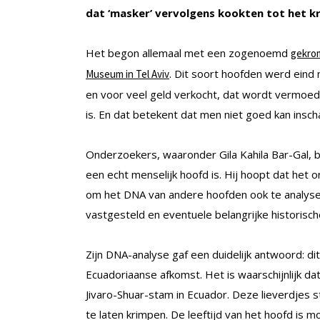
dat ‘masker’ vervolgens kookten tot het k
Het begon allemaal met een zogenoemd
gekro
. Dit soort hoofden werd eind
Museum in Tel Aviv
en voor veel geld verkocht, dat wordt vermoe
is. En dat betekent dat men niet goed kan insc
Onderzoekers, waaronder Gila Kahila Bar-Gal, b
een echt menselijk hoofd is. Hij hoopt dat he
om het DNA van andere hoofden ook te analyser
vastgesteld en eventuele belangrijke historisc
Zijn DNA-analyse gaf een duidelijk antwoord: d
Ecuadoriaanse afkomst. Het is waarschijnlijk da
Jivaro-Shuar-stam in Ecuador. Deze lieverdjes
te laten krimpen. De leeftijd van het hoofd is moe