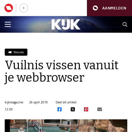
AANMELDEN
Nieuws
Vuilnis vissen vanuit
je webbrowser
kijkmagazine
26 april 2019
Deel dit artikel:
12:59