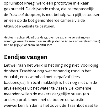
opruimbot kreeg, werd een prototype in elkaar
geknutseld. De drijvende robot, die ze toepasselijk
de
Trashbot
doopten, is met behulp van pijltjestoetsen
en een op de bot gemonteerde camera via de
.
AltruBots-website te besturen
Het team achter AltruBots klaagt over de extreme vervuiling van
sommige Amerikaanse rivieren. Als je de Los Angeles-rivier (hierboven)
ziet, begrijp je waarom. © AltruBots
Eendjes vangen
Let wel, ‘aan het werk’ is het ding nog niet. Voorlopig
dobbert Trashbot nog wat onhandig rond in het
Aqualab; een zwembad met ‘nepafval’ (lees:
badeendjes). En écht makkelijk is het nog niet om de
afvaleendjes uit het water te vissen. De komende
maanden willen de makers dergelijke stuur- (en
andere) problemen met de bot en de website
wegwerken. En dan is het zover; de Trashbot gaat te