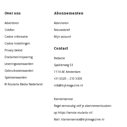
Over ons
Abonnementen
Adverteren
Abonneren
Colofon
Nieuwsbrief
Cookie informatie
Mijn account
Cookie Instellingen
Contact
Privacy beleid
Disclaimer/vrijwaring
Redactie
Leveringsvoorwaarden
Spaklerweg 53
Gebruiksvoorwaarden
1114 AE Amsterdam
Spelvoorwaarden
+31 (0)20 – 210 5300
© Roularta Media Nederland
info@kijkmagazine.nl
Klantenservice
Regel eenvoudig zelf je abonnementszaken
op https://service.roularta.nl/
Mail: klantenservice@kijkmagazine.nl