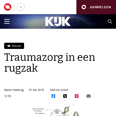
AANMELDEN
Nieuws
Traumazorg in een
rugzak
Naomi Vreeburg
25 mei 2019
Deel dit artikel:
12:59