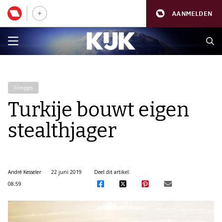
AANMELDEN
Filmpjes
Turkije bouwt eigen
stealthjager
André Kesseler
22 juni 2019
Deel dit artikel:
08:59