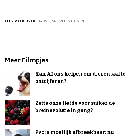
LEES MEER OVER
F-35
JSF
VLIEGTUIGEN
Meer Filmpjes
Kan AI ons helpen om dierentaal te
ontcijferen?
Zette onze liefde voor suiker de
breinevolutie in gang?
Pvc is moeilijk afbreekbaar: nu