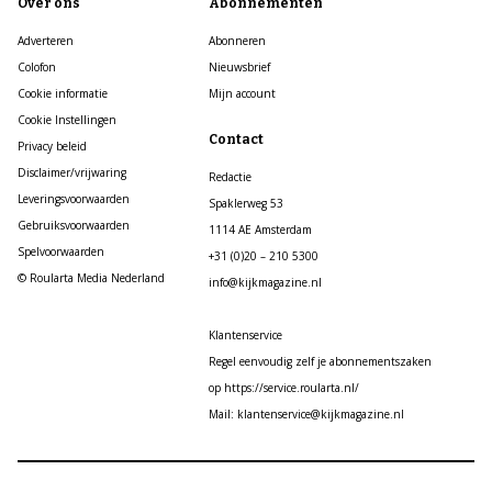
Over ons
Abonnementen
Adverteren
Abonneren
Colofon
Nieuwsbrief
Cookie informatie
Mijn account
Cookie Instellingen
Contact
Privacy beleid
Disclaimer/vrijwaring
Redactie
Leveringsvoorwaarden
Spaklerweg 53
Gebruiksvoorwaarden
1114 AE Amsterdam
Spelvoorwaarden
+31 (0)20 – 210 5300
© Roularta Media Nederland
info@kijkmagazine.nl
Klantenservice
Regel eenvoudig zelf je abonnementszaken
op https://service.roularta.nl/
Mail: klantenservice@kijkmagazine.nl