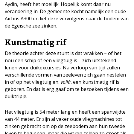
Aydin, heeft het moeilijk. Hopelijk komt daar nu
verandering in. De gemeente kocht namelijk een oude
Airbus A300 en liet deze vervolgens naar de bodem van
de Egeïsche zee zinken.
Kunstmatig rif
De theorie achter deze stunt is dat wrakken – of het
nou een schip of een vliegtuig is – zich uitstekend
lenen voor duikexcursies. Na verloop van tijd zullen
verschillende vormen van zeeleven zich gaan nestelen
in of op het vliegtuig en,
voilà
, een kunstmatig rif is
geboren. En dat is erg gaaf om te bezoeken tijdens een
duiktripje.
Het vliegtuig is 54 meter lang en heeft een spanwijdte
van 44 meter. Er zijn al vaker oude vliegmachines tot
zinken gebracht om op de zeebodem aan hun tweede
leven te beginnen, maar die waren zelden zo groot als