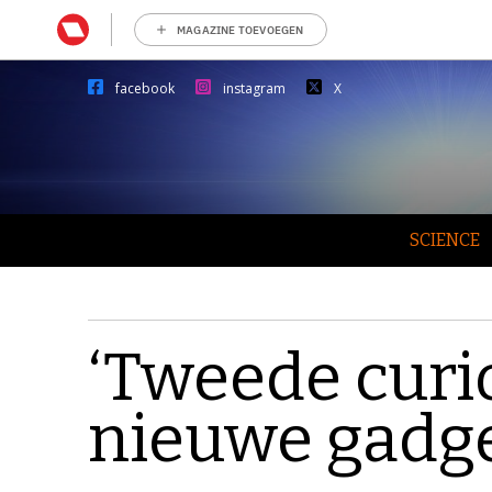
MAGAZINE TOEVOEGEN
facebook
instagram
X
SCIENCE
‘Tweede curios
nieuwe gadg