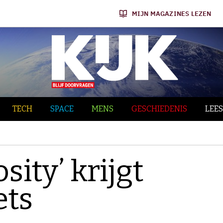
MIJN MAGAZINES LEZEN
TECH
SPACE
MENS
GESCHIEDENIS
LEES
ity’ krijgt
ets