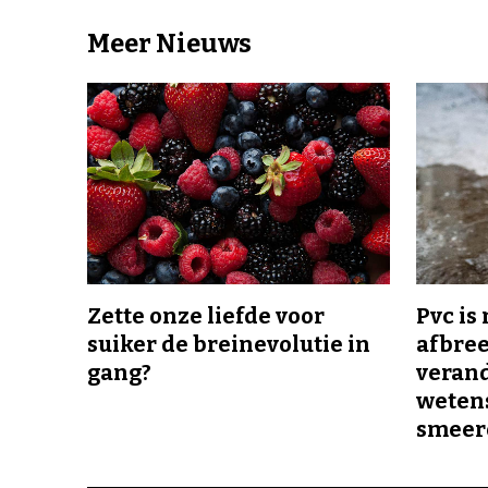
Meer Nieuws
Zette onze liefde voor
Pvc is
suiker de breinevolutie in
afbree
gang?
veran
wetens
smeer