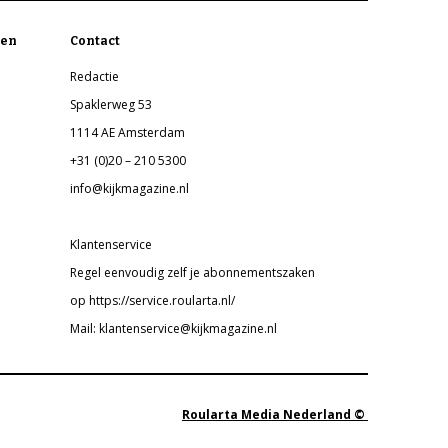
en
Contact
Redactie
Spaklerweg 53
1114 AE Amsterdam
+31 (0)20 – 210 5300
info@kijkmagazine.nl
Klantenservice
Regel eenvoudig zelf je abonnementszaken
op https://service.roularta.nl/
Mail: klantenservice@kijkmagazine.nl
Roularta Media Nederland ©