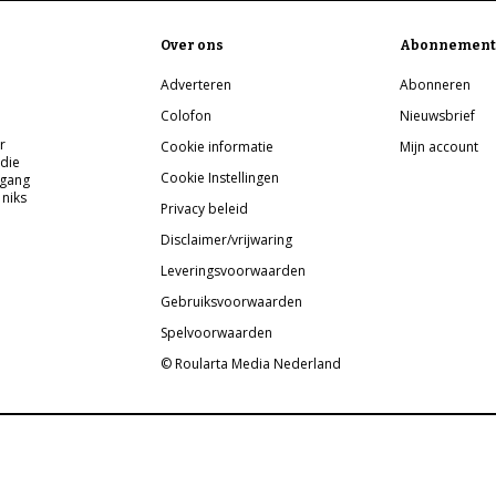
Over ons
Abonnement
Adverteren
Abonneren
Colofon
Nieuwsbrief
r
Cookie informatie
Mijn account
 die
Cookie Instellingen
pgang
 niks
Privacy beleid
Disclaimer/vrijwaring
Leveringsvoorwaarden
Gebruiksvoorwaarden
Spelvoorwaarden
© Roularta Media Nederland