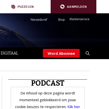
PUZZELEN
AANMELDEN
Klantenservice
Nieuwsbrief
Shop
 DIGITAAL
Word Abonnee
PODCAST
De inhoud op deze pagina wordt
momenteel geblokkeerd om jouw
cookie-keuzes te respecteren.
Klik hier