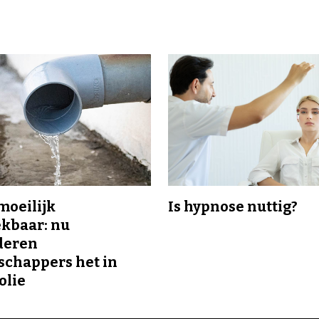
 moeilijk
Is hypnose nuttig?
kbaar: nu
deren
chappers het in
olie