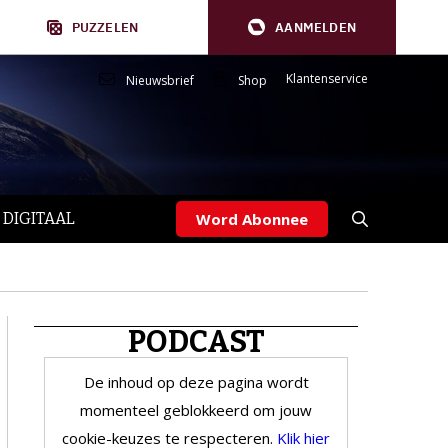
PUZZELEN
AANMELDEN
Klantenservice
Nieuwsbrief
Shop
 DIGITAAL
Word Abonnee
PODCAST
De inhoud op deze pagina wordt
momenteel geblokkeerd om jouw
cookie-keuzes te respecteren.
Klik hier