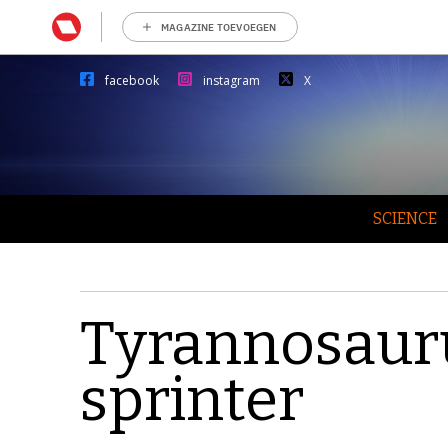
MAGAZINE TOEVOEGEN
facebook
instagram
X
SCIENCE
Tyrannosauru
sprinter