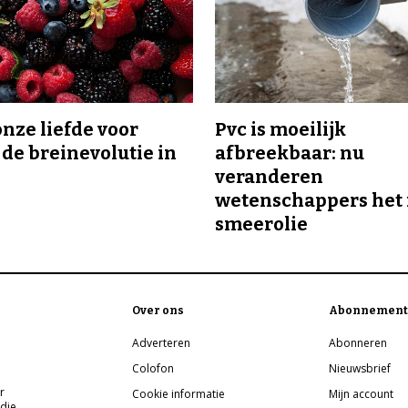
onze liefde voor
Pvc is moeilijk
 de breinevolutie in
afbreekbaar: nu
veranderen
wetenschappers het 
smeerolie
Over ons
Abonnement
Adverteren
Abonneren
Colofon
Nieuwsbrief
r
Cookie informatie
Mijn account
 die