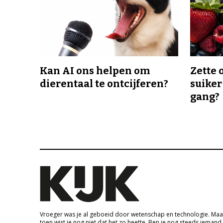
Kan AI ons helpen om
Zette 
dierentaal te ontcijferen?
suiker
gang?
Vroeger was je al geboeid door wetenschap en technologie. Maa
toen wist je nog niet dat het zo heette. Ben je nog steeds iemand