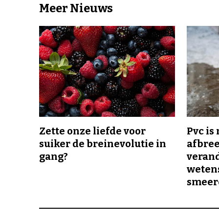
Meer Nieuws
Zette onze liefde voor
Pvc is
suiker de breinevolutie in
afbree
gang?
veran
wetens
smeer