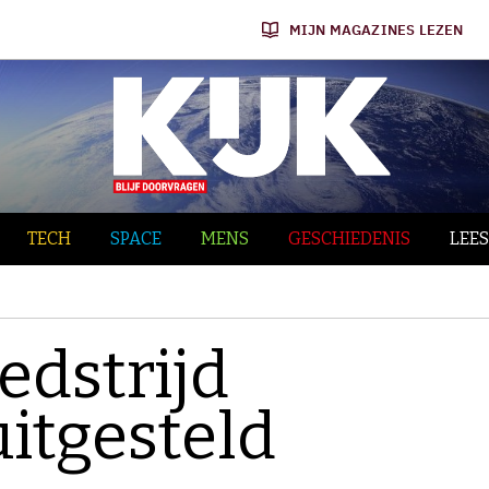
MIJN MAGAZINES LEZEN
TECH
SPACE
MENS
GESCHIEDENIS
LEES
edstrijd
itgesteld