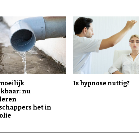
 moeilijk
Is hypnose nuttig?
kbaar: nu
deren
chappers het in
olie