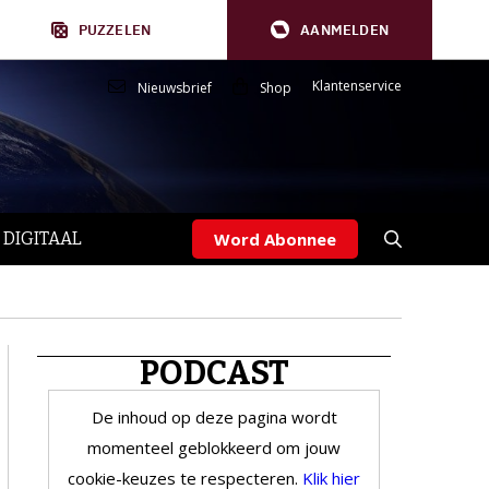
PUZZELEN
AANMELDEN
Klantenservice
Nieuwsbrief
Shop
 DIGITAAL
Word Abonnee
PODCAST
De inhoud op deze pagina wordt
momenteel geblokkeerd om jouw
cookie-keuzes te respecteren.
Klik hier