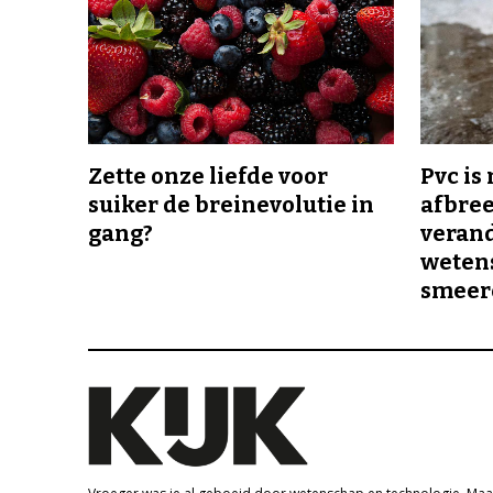
Zette onze liefde voor
Pvc is
suiker de breinevolutie in
afbree
gang?
veran
wetens
smeer