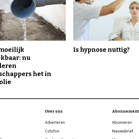
 moeilijk
Is hypnose nuttig?
kbaar: nu
deren
chappers het in
olie
Over ons
Abonnement
Adverteren
Abonneren
Colofon
Nieuwsbrief