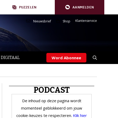
PUZZELEN
AANMELDEN
Klantenservice
Nieuwsbrief
Shop
 DIGITAAL
Word Abonnee
PODCAST
De inhoud op deze pagina wordt
momenteel geblokkeerd om jouw
cookie-keuzes te respecteren.
Klik hier