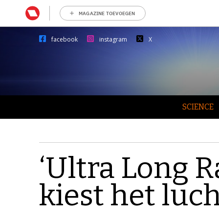
MAGAZINE TOEVOEGEN
facebook
instagram
X
SCIENCE
‘Ultra Long 
kiest het luc