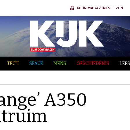
MIJN MAGAZINES LEZEN
TECH
SPACE
MENS
GESCHIEDENIS
LEES
Range’ A350
htruim