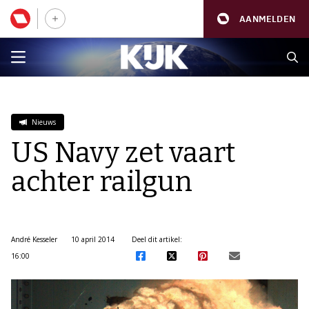
AANMELDEN
Nieuws
US Navy zet vaart
achter railgun
André Kesseler
10 april 2014
Deel dit artikel:
16:00